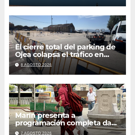
contaminación en O Con
El cierre total del parking de
Ojea colapsa el tráfico en
Cangas
8 AGOSTO 2026
Marín presenta a
programación completa da
Festa Corsaria, que bate
7 AGOSTO 2026