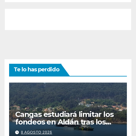
Te lo has perdido
Cangas estudiará limitar los
fondeos en Aldán tras los
últimos episodios de
8 AGOSTO 2026