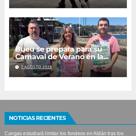
todos os récords de
participación con 100
solicitudes de mesas
Bueu se prepara para su
Carnaval de Verano en la
Banda do Río
7 AGOSTO 2026
NOTICIAS RECIENTES
Cangas estudiará limitar los fondeos en Aldán tras los