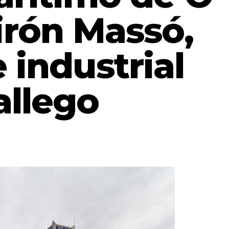
irón Massó,
 industrial
allego