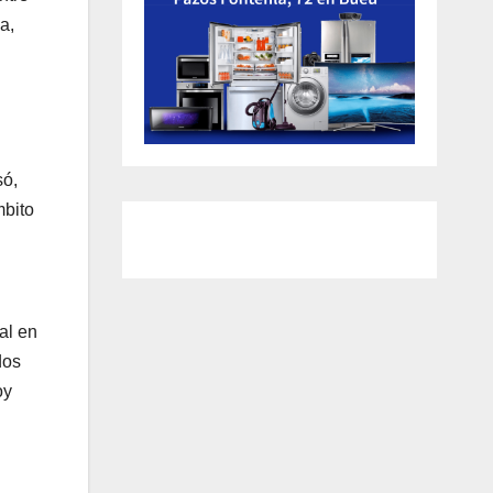
a,
só,
mbito
al en
dos
oy