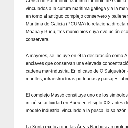
Censo do Patrimonio Marítimo Inmoble de Galicia, u
vinculados a la cultura marítima gallega y a la memo
en torno al antiguo complejo conservero y ballene
Marítima de Galicia (PCUMA) lo relaciona directam
Moaña y Bueu, tres municipios cuya evolución econ
conservera.
A mayores, se incluye en él la declaración como Á
enclaves que conservan una elevada concentración 
cadena mar-industria. En el caso de O Salgueirón-
muelles, infraestructuras portuarias y paisajes fab
El complejo Massó constituye uno de los símbolos 
inició su actividad en Bueu en el siglo XIX antes
modelo industrial vinculado a la pesca, la salazón
La Xunta explica que las Áreas Nai buscan proteger