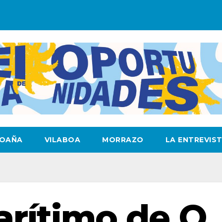
OAÑA
VILABOA
MORRAZO
LA ENTREVIS
arítimo de O