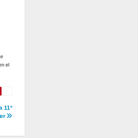
 e
en el
a 11ª
cer