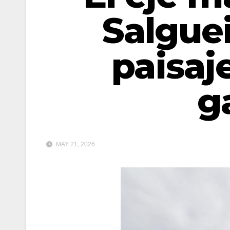
Salgue
paisaje
g
MAY 21, 2026