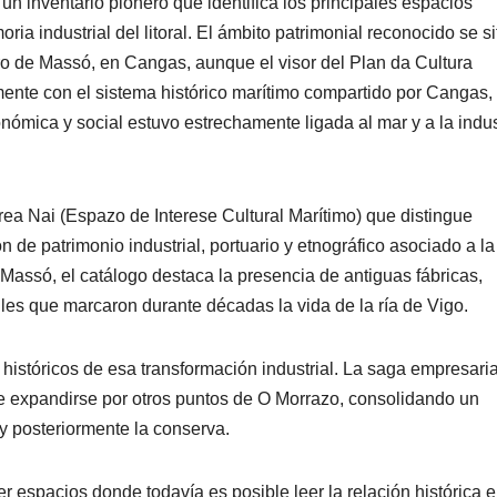
n inventario pionero que identifica los principales espacios
ria industrial del litoral. El ámbito patrimonial reconocido se s
ro de Massó, en Cangas, aunque el visor del Plan da Cultura
ente con el sistema histórico marítimo compartido por Cangas,
ómica y social estuvo estrechamente ligada al mar y a la indus
rea Nai (Espazo de Interese Cultural Marítimo) que distingue
de patrimonio industrial, portuario y etnográfico asociado a la
Massó, el catálogo destaca la presencia de antiguas fábricas,
riles que marcaron durante décadas la vida de la ría de Vigo.
históricos de esa transformación industrial. La saga empresaria
 de expandirse por otros puntos de O Morrazo, consolidando un
 y posteriormente la conserva.
 espacios donde todavía es posible leer la relación histórica e