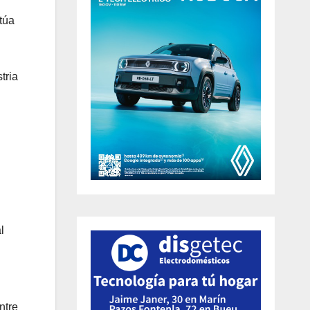
itúa
tria
l
ntre