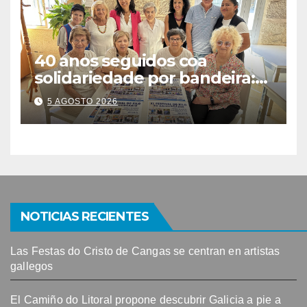
40 anos seguidos coa
solidariedade por bandeira:
este venres celébrase o
5 AGOSTO 2026
Festival do Kilo no Auditorio
NOTICIAS RECIENTES
Las Festas do Cristo de Cangas se centran en artistas
gallegos
El Camiño do Litoral propone descubrir Galicia a pie a