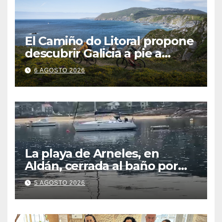
El Camiño do Litoral propone
descubrir Galicia a pie a
través de más de 1.300
6 AGOSTO 2026
kilómetros
La playa de Arneles, en
Aldán, cerrada al baño por
contaminación del agua tras
5 AGOSTO 2026
detectarse restos fecales