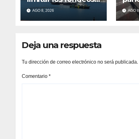
en Aldán tras los
cola
AGO 8, 2026
AGO 8
últimos episodios
Can
de contaminación
en O Con
Deja una respuesta
Tu dirección de correo electrónico no será publicada.
Comentario
*