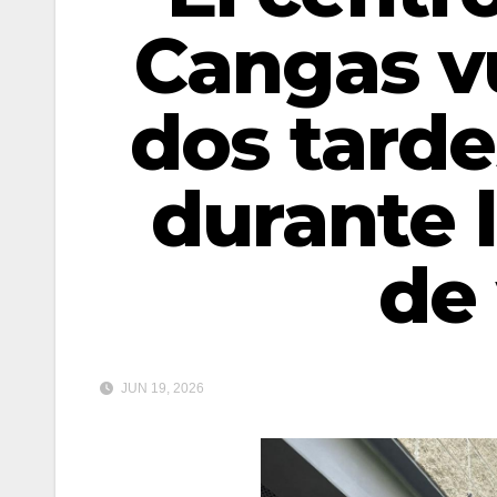
Cangas vu
dos tard
durante 
de
JUN 19, 2026