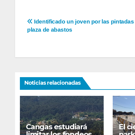
Navegación
Identificado un joven por las pintadas 
plaza de abastos
de
entradas
Noticias relacionadas
Cangas estudiará
El ci
limitar los fondeos
park