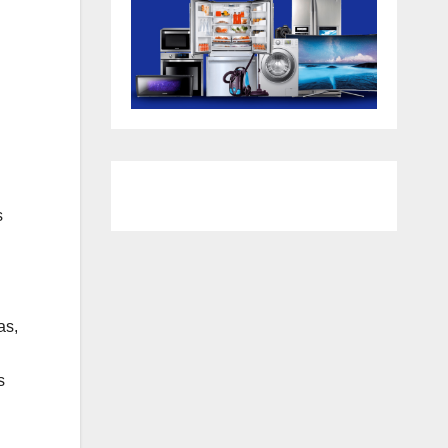
s
as,
s