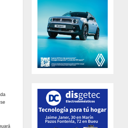
ada
 se
inuará