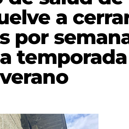
elve a cerra
es por seman
la temporada
 verano