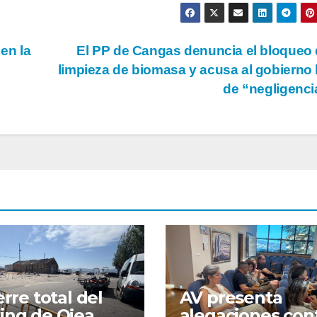
en la
El PP de Cangas denuncia el bloqueo 
limpieza de biomasa y acusa al gobierno 
de “negligenc
erre total del
AV presenta
ing de Ojea
alegaciones con