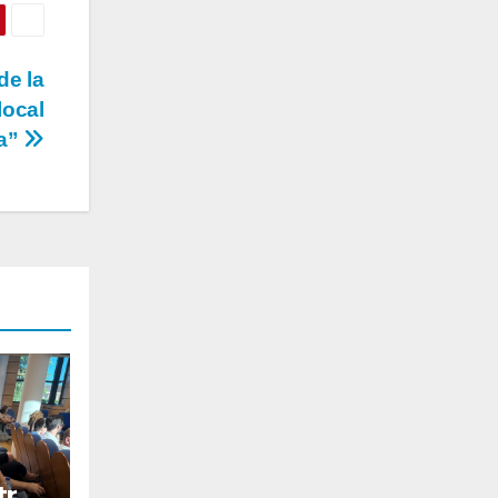
de la
local
ia”
tra