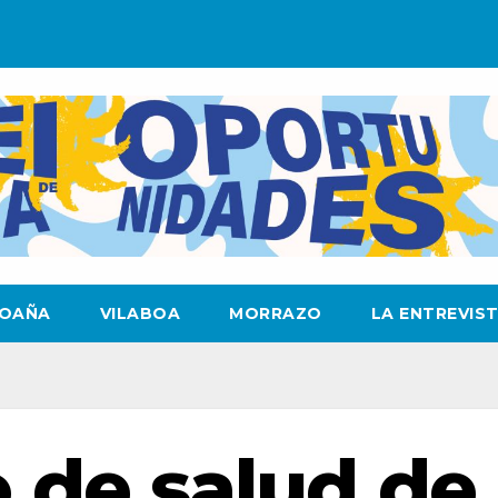
OAÑA
VILABOA
MORRAZO
LA ENTREVIS
o de salud de