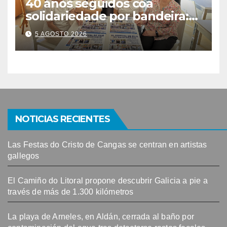
40 anos seguidos coa
solidariedade por bandeira:
este venres celébrase o
5 AGOSTO 2026
Festival do Kilo no Auditorio
NOTICIAS RECIENTES
Las Festas do Cristo de Cangas se centran en artistas
gallegos
El Camiño do Litoral propone descubrir Galicia a pie a
través de más de 1.300 kilómetros
La playa de Arneles, en Aldán, cerrada al baño por