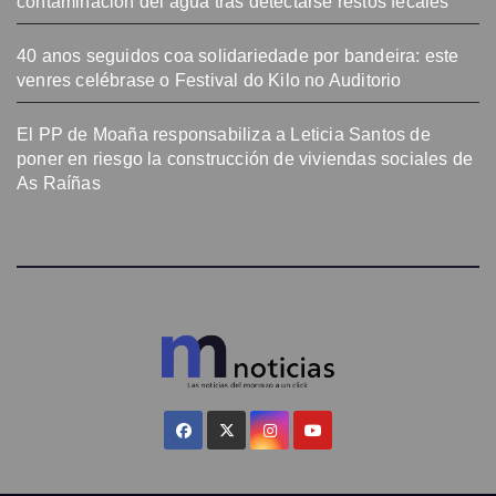
contaminación del agua tras detectarse restos fecales
40 anos seguidos coa solidariedade por bandeira: este
venres celébrase o Festival do Kilo no Auditorio
El PP de Moaña responsabiliza a Leticia Santos de
poner en riesgo la construcción de viviendas sociales de
As Raíñas