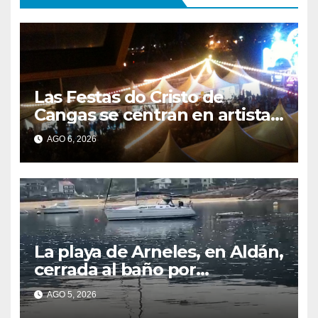
Las Festas do Cristo de
Cangas se centran en artistas
gallegos
AGO 6, 2026
La playa de Arneles, en Aldán,
cerrada al baño por
contaminación del agua tras
AGO 5, 2026
detectarse restos fecales