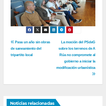
Navegación
Pasa un año sin obras
La moción del PSdeG
de saneamiento del
sobre los terrenos de A
de
tripartito local
Rúa no compromete al
entradas
gobierno a iniciar la
modificación urbanística
Noticias relacionadas