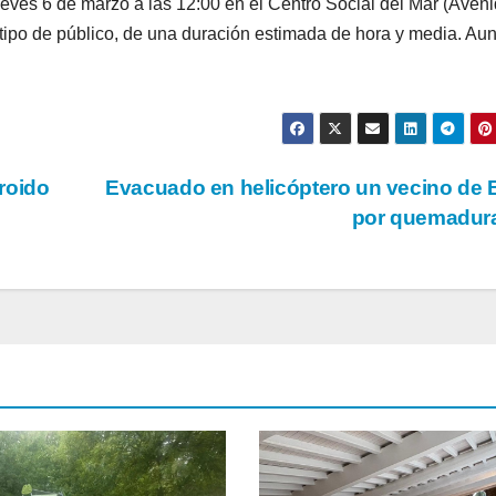
ueves 6 de marzo a las 12:00 en el Centro Social del Mar (Aven
o tipo de público, de una duración estimada de hora y media. Au
troido
Evacuado en helicóptero un vecino de
por quemadur