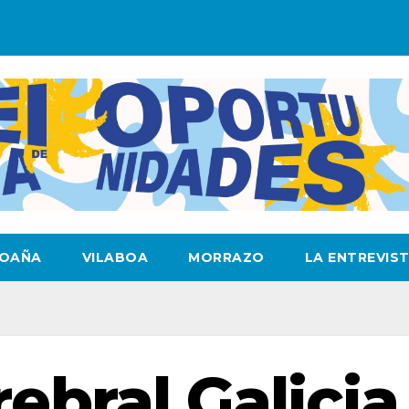
OAÑA
VILABOA
MORRAZO
LA ENTREVIS
ebral Galicia