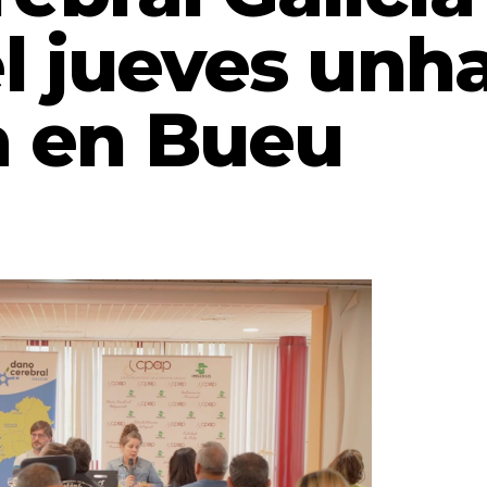
l jueves unh
a en Bueu