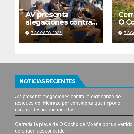
AV presenta
Cerr
alegaciones contra
O C
la ordenanza de
por 
7 AGOSTO 2026
7 AG
residuos del
orig
Morrazo por
considerar que
impone cargas
“desproporcionadas
”
NOTICIAS RECIENTES
AV presenta alegaciones contra la ordenanza de
residuos del Morrazo por considerar que impone
cargas “desproporcionadas”
Cerrada la playa de O Cocho de Moaña por un vertido
de origen desconocido