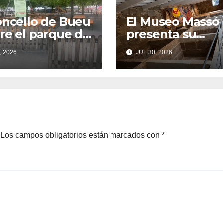
oncello de Bueu
El Museo Massó
re el parque de
presenta su
agoas tras las
programación d
, 2026
JUL 30, 2026
as vecinales
verano
su cierre
nte el SonRías
as
Los campos obligatorios están marcados con
*