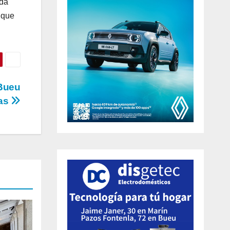
ida
nque
 Bueu
as