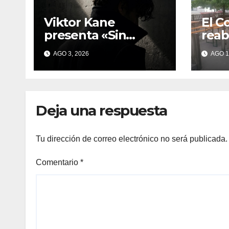
Viktor Kane
El C
presenta «Sin
reab
testigos»: una
As L
AGO 3, 2026
AGO 1
experiencia
quej
inmersiva que
por 
reinventa la
dura
presentación
Baix
Deja una respuesta
literaria en Bueu
Tu dirección de correo electrónico no será publicada.
Comentario
*