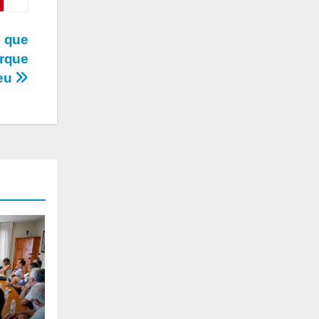
o que
arque
meu