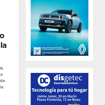
no
la
ta
ca
ción
la