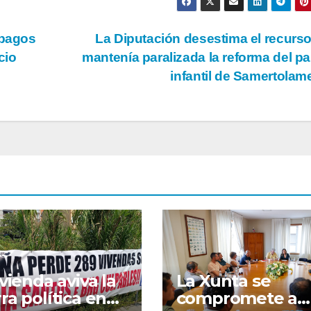
mpagos
La Diputación desestima el recurs
cio
mantenía paralizada la reforma del p
infantil de Samertola
ivienda aviva la
La Xunta se
ra política en
compromete a