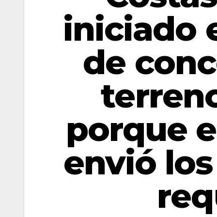
iniciado 
de conc
terren
porque e
envió lo
req