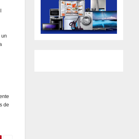
l
n un
a
iente
s de