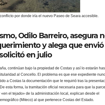
e conflicto por donde iría el nuevo Paseo de Seara accesible.
ismo, Odilo Barreiro, asegura 
querimiento y alega que envió 
licitó en julio
oaña, continúan bajo la propiedad de Costas y así lo estarán has
titularidad al Concello. El problema es que ese expediente nun
tido a Costas la documentación que le requirió tras la presenta
e esta forma, la tramitación oficial necesaria para que la parce
«en el tejado» de la administración local, explican desde el
 Demográfico (Miteco) al que pertenece Costas del Estado.