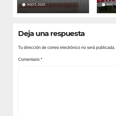
Leticia Santos de
Moa
AGO 5, 2026
AGO 4
poner en riesgo la
construcción de
viviendas sociales
de As Raíñas
Deja una respuesta
Tu dirección de correo electrónico no será publicada.
Comentario
*