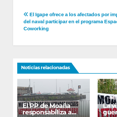
Navegación
El Igape ofrece a los afectados por i
del naval participar en el programa Espa
de
Coworking
entradas
Noticias relacionadas
El PP de Moaña
La v
responsabiliza a
guer