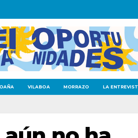
OAÑA
VILABOA
MORRAZO
LA ENTREVIS
 aún no ha