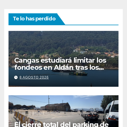
Te lo has perdido
Cangas estudiará limitar los
fondeos en Aldán tras los
últimos episodios de
8 AGOSTO 2026
contaminación en O Con
El cierre total del parking de