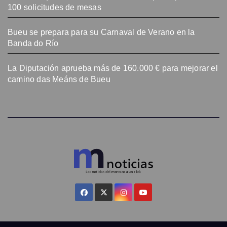
100 solicitudes de mesas
Bueu se prepara para su Carnaval de Verano en la
Banda do Río
La Diputación aprueba más de 160.000 € para mejorar el
camino das Meáns de Bueu