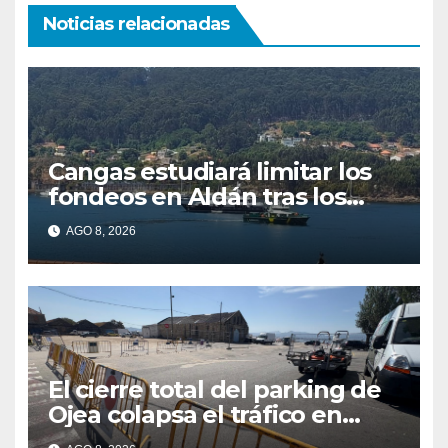
Noticias relacionadas
Cangas estudiará limitar los
fondeos en Aldán tras los
últimos episodios de
AGO 8, 2026
contaminación en O Con
El cierre total del parking de
Ojea colapsa el tráfico en
Cangas