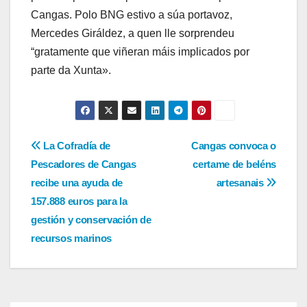
Cangas. Polo BNG estivo a súa portavoz,
Mercedes Giráldez, a quen lle sorprendeu
“gratamente que viñeran máis implicados por
parte da Xunta».
Navegación
La Cofradía de
Cangas convoca o
Pescadores de Cangas
certame de beléns
de
recibe una ayuda de
artesanais
entradas
157.888 euros para la
gestión y conservación de
recursos marinos