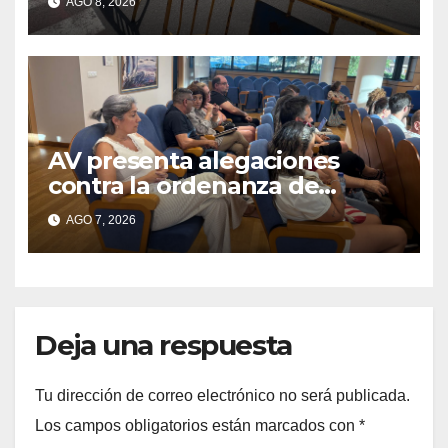
AGO 8, 2026
AV presenta alegaciones
contra la ordenanza de
residuos del Morrazo por
AGO 7, 2026
considerar que impone
cargas “desproporcionadas”
Deja una respuesta
Tu dirección de correo electrónico no será publicada.
Los campos obligatorios están marcados con
*