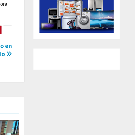
jora
io en
ulo