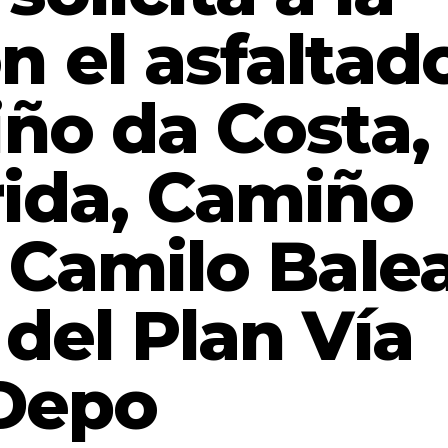
n el asfaltad
ño da Costa,
rida, Camiño
 Camilo Bale
 del Plan Vía
Depo