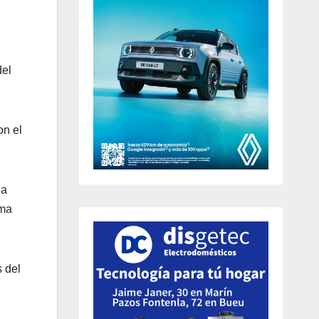
del
on el
la
ama
s del