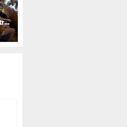
tra
ada