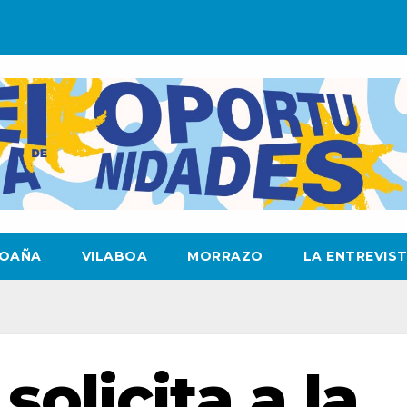
OAÑA
VILABOA
MORRAZO
LA ENTREVIS
olicita a la