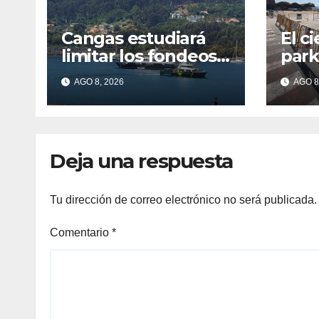
Cangas estudiará
El ci
limitar los fondeos
park
en Aldán tras los
cola
AGO 8, 2026
AGO 8
últimos episodios
Can
de contaminación
en O Con
Deja una respuesta
Tu dirección de correo electrónico no será publicada.
Comentario
*