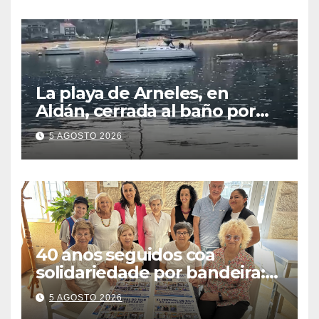
La playa de Arneles, en
Aldán, cerrada al baño por
contaminación del agua tras
5 AGOSTO 2026
detectarse restos fecales
40 anos seguidos coa
solidariedade por bandeira:
este venres celébrase o
5 AGOSTO 2026
Festival do Kilo no Auditorio