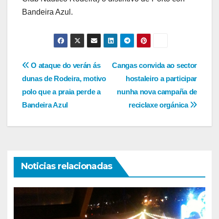
Bandeira Azul.
Navegación
O ataque do verán ás
Cangas convida ao sector
dunas de Rodeira, motivo
hostaleiro a participar
de
polo que a praia perde a
nunha nova campaña de
entradas
Bandeira Azul
reciclaxe orgánica
Noticias relacionadas