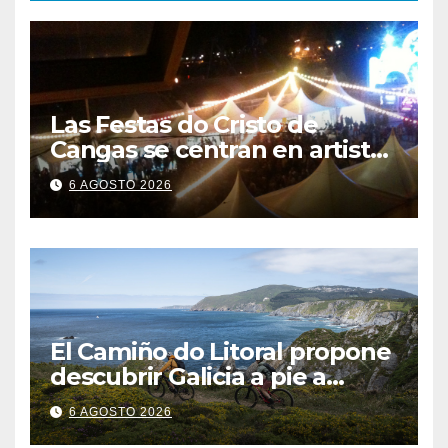
Las Festas do Cristo de
Cangas se centran en artistas
gallegos
6 AGOSTO 2026
El Camiño do Litoral propone
descubrir Galicia a pie a
través de más de 1.300
6 AGOSTO 2026
kilómetros