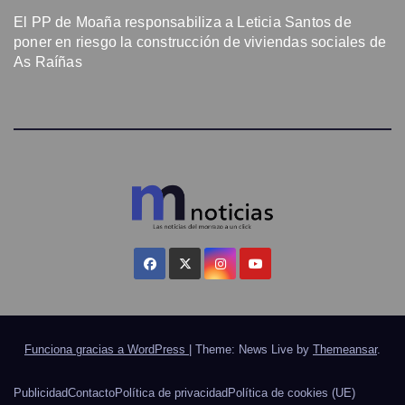
El PP de Moaña responsabiliza a Leticia Santos de
poner en riesgo la construcción de viviendas sociales de
As Raíñas
Funciona gracias a WordPress
|
Theme: News Live by
Themeansar
.
Publicidad
Contacto
Política de privacidad
Política de cookies (UE)