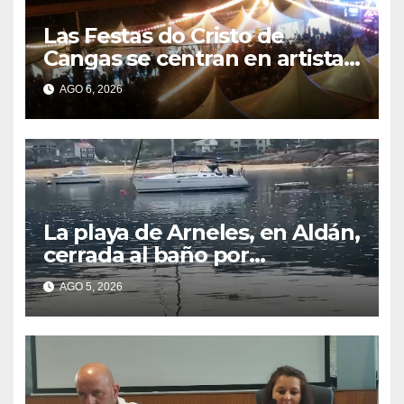
Las Festas do Cristo de
Cangas se centran en artistas
gallegos
AGO 6, 2026
La playa de Arneles, en Aldán,
cerrada al baño por
contaminación del agua tras
AGO 5, 2026
detectarse restos fecales