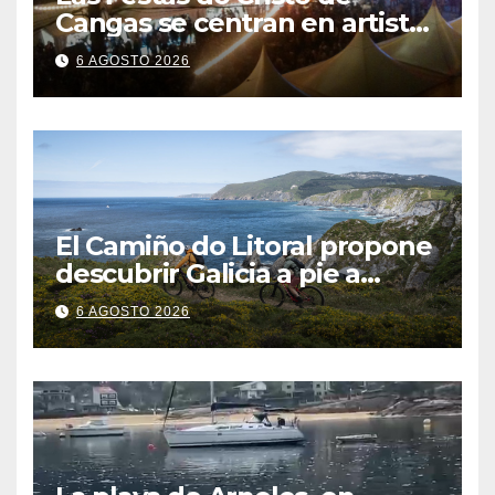
Cangas se centran en artistas
gallegos
6 AGOSTO 2026
El Camiño do Litoral propone
descubrir Galicia a pie a
través de más de 1.300
6 AGOSTO 2026
kilómetros