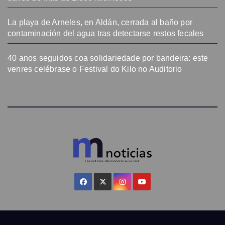
La playa de Arneles, en Aldán, cerrada al baño por
contaminación del agua tras detectarse restos fecales
40 anos seguidos coa solidariedade por bandeira: este
venres celébrase o Festival do Kilo no Auditorio