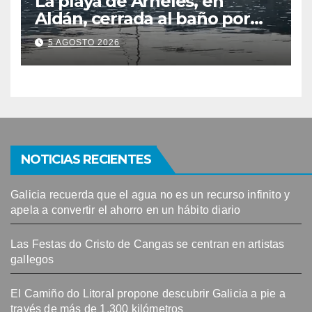
La playa de Arneles, en
Aldán, cerrada al baño por
contaminación del agua tras
5 AGOSTO 2026
detectarse restos fecales
NOTICIAS RECIENTES
Galicia recuerda que el agua no es un recurso infinito y
apela a convertir el ahorro en un hábito diario
Las Festas do Cristo de Cangas se centran en artistas
gallegos
El Camiño do Litoral propone descubrir Galicia a pie a
través de más de 1.300 kilómetros