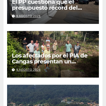
El PP cuestiona que el
presupuesto récord del
Cristo se traduzca en unas
9 AGOSTO 2026
fiestas más plurales
Los afectados por el PIA de
Cangas presentan un
recurso: “Lo vamos a luchar”
9 AGOSTO 2026