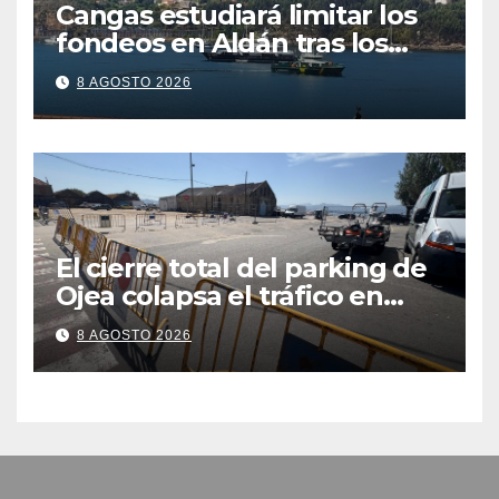
Cangas estudiará limitar los
fondeos en Aldán tras los
últimos episodios de
8 AGOSTO 2026
contaminación en Arneles
El cierre total del parking de
Ojea colapsa el tráfico en
Cangas
8 AGOSTO 2026