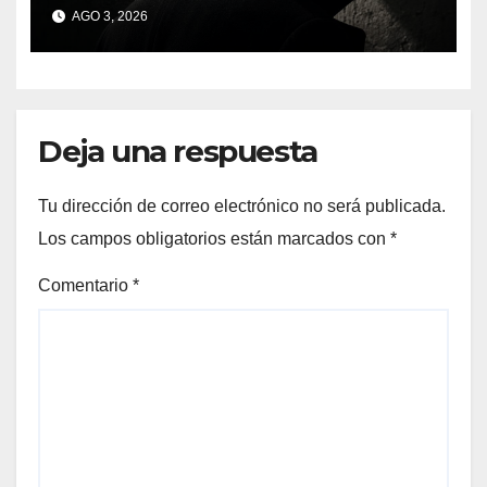
inmersiva que reinventa la
AGO 3, 2026
presentación literaria en
Bueu
Deja una respuesta
Tu dirección de correo electrónico no será publicada.
Los campos obligatorios están marcados con
*
Comentario
*