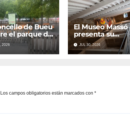
oncello de Bueu
El Museo Massó
re el parque de
presenta su
agoas tras las
programación d
, 2026
JUL 30, 2026
as vecinales
verano
su cierre
nte el SonRías
as
Los campos obligatorios están marcados con
*