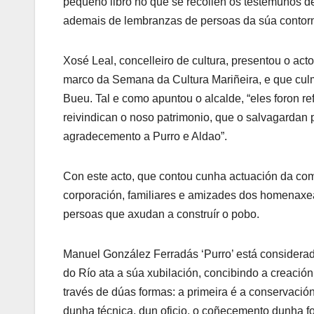
pequeno libro no que se recollen os testemuños de
ademais de lembranzas de persoas da súa contorna
Xosé Leal, concelleiro de cultura, presentou o act
marco da Semana da Cultura Mariñeira, e que culm
Bueu. Tal e como apuntou o alcalde, “eles foron r
reivindican o noso patrimonio, que o salvagardan 
agradecemento a Purro e Aldao”.
Con este acto, que contou cunha actuación da com
corporación, familiares e amizades dos homenax
persoas que axudan a construír o pobo.
Manuel González Ferradás ‘Purro’ está considerado 
do Río ata a súa xubilación, concibindo a creaci
través de dúas formas: a primeira é a conservación 
dunha técnica, dun oficio, o coñecemento dunha for