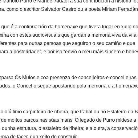
 Manolo Purro e Manuel Aldao, a súa contribución á historia loc
, como o escritor Salvador Castro ou a poeta Míriam Ferradán
o que é a continuación da homenaxe que tivera lugar en xullo n
ina con estes audiovisuais que gardan a memoria viva da vila
eferentes para outras persoas que seguiron o seu camiño e que
para a posteridade”, e por iso “envío o meu máis sincero e hone
parsa Os Mulos e coa presenza de concelleiros e concelleiras
eados, o Concello segue apostando pola memoria e a homenax
o último carpinteiro de ribeira, que traballou no Estaleiro da
ón de moitos barcos nas súas mans. O legado de Purro mídese a
dunha estrutura, o estaleiro de ribeira; e a outra, a conservaci
ma de facer, dun xeito de construír.