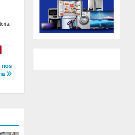
oria,
e nos
ria