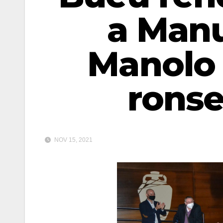
a Manu
Manolo 
ronse
NOV 15, 2021