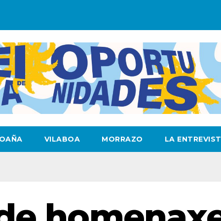
OAÑA
VILABOA
MORRAZO
LA ENTREVIS
nde homenax