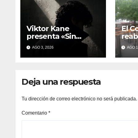
Viktor Kane
El C
presenta «Sin
reab
testigos»: una
As L
AGO 3, 2026
AGO 1
experiencia
quej
inmersiva que
por 
reinventa la
dura
presentación
Baix
Deja una respuesta
literaria en Bueu
Tu dirección de correo electrónico no será publicada.
Comentario
*