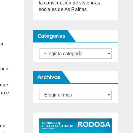
la construcción de viviendas
sociales de As Raíñas
Categorías
es
Categorías
ingo,
Archivos
 que
rro e
Archivos
cun