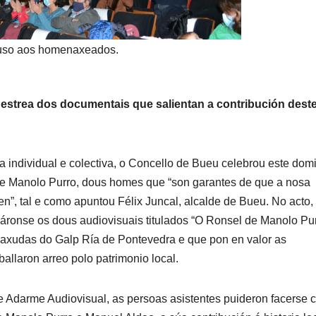
uso aos homenaxeados.
 estrea dos documentais que salientan a contribución dest
 individual e colectiva, o Concello de Bueu celebrou este dom
 Manolo Purro, dous homes que “son garantes de que a nosa
en”, tal e como apuntou Félix Juncal, alcalde de Bueu. No acto,
reáronse os dous audiovisuais titulados “O Ronsel de Manolo Pu
 axudas do Galp Ría de Pontevedra e que pon en valor as
allaron arreo polo patrimonio local.
 Adarme Audiovisual, as persoas asistentes puideron facerse 