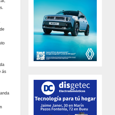
al,
s.
o
 de
sto
 da
e ás
 Banda
ón