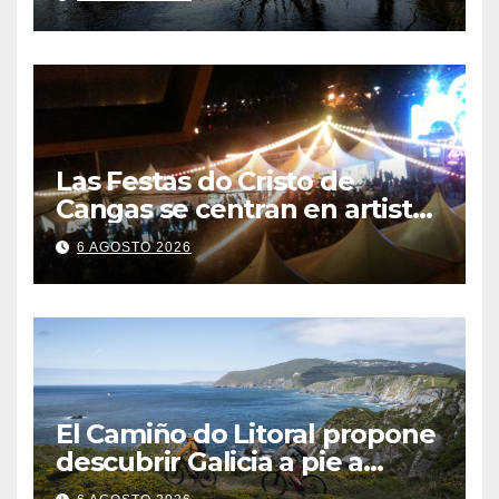
un hábito diario
Las Festas do Cristo de
Cangas se centran en artistas
gallegos
6 AGOSTO 2026
El Camiño do Litoral propone
descubrir Galicia a pie a
través de más de 1.300