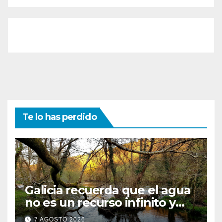
Te lo has perdido
Galicia recuerda que el agua
no es un recurso infinito y
apela a convertir el ahorro en
7 AGOSTO 2026