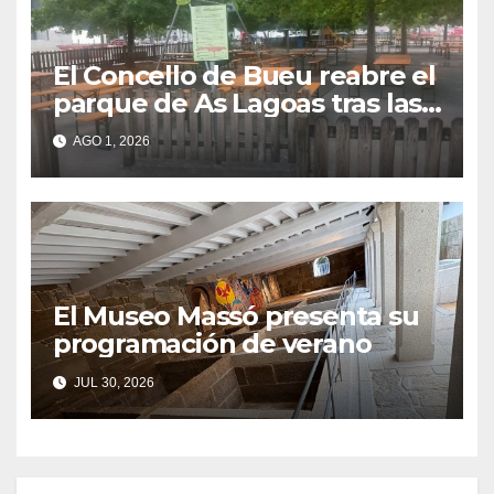
El Concello de Bueu reabre el
parque de As Lagoas tras las
quejas vecinales por su cierre
AGO 1, 2026
durante el SonRías Baixas
El Museo Massó presenta su
programación de verano
JUL 30, 2026