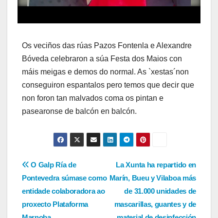
Os veciños das rúas Pazos Fontenla e Alexandre
Bóveda celebraron a súa Festa dos Maios con
máis meigas e demos do normal. As `xestas´non
conseguiron espantalos pero temos que decir que
non foron tan malvados coma os pintan e
pasearonse de balcón en balcón.
Navegación
O Galp Ría de
La Xunta ha repartido en
Pontevedra súmase como
Marín, Bueu y Vilaboa más
de
entidade colaboradora ao
de 31.000 unidades de
entradas
proxecto Plataforma
mascarillas, guantes y de
Marnoba
material de desinfección