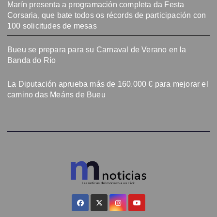
Marín presenta a programación completa da Festa
Corsaria, que bate todos os récords de participación con
100 solicitudes de mesas
Bueu se prepara para su Carnaval de Verano en la
Banda do Río
La Diputación aprueba más de 160.000 € para mejorar el
camino das Meáns de Bueu