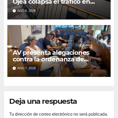
Ojea colapsa el tráfico en
Cangas
AGO 8, 2026
AV presenta alegaciones
contra la ordenanza de
residuos del Morrazo por
AGO 7, 2026
considerar que impone
cargas “desproporcionadas”
Deja una respuesta
Tu dirección de correo electrónico no será publicada.