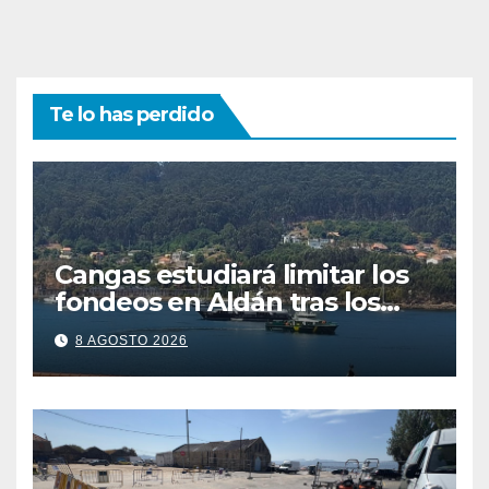
Te lo has perdido
Cangas estudiará limitar los
fondeos en Aldán tras los
últimos episodios de
8 AGOSTO 2026
contaminación en O Con