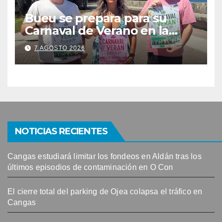
Bueu se prepara para su
Carnaval de Verano en la
Banda do Río
7 AGOSTO 2026
NOTICIAS RECIENTES
Cangas estudiará limitar los fondeos en Aldán tras los
últimos episodios de contaminación en O Con
El cierre total del parking de Ojea colapsa el tráfico en
Cangas