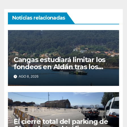
Noticias relacionadas
Cangas estudiará limitar los
fondeos en Aldán tras los
últimos episodios de
AGO 8, 2026
contaminación en O Con
El cierre total del parking de