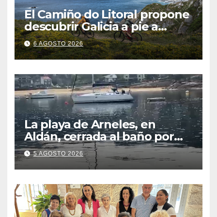
El Camiño do Litoral propone
descubrir Galicia a pie a
través de más de 1.300
6 AGOSTO 2026
kilómetros
La playa de Arneles, en
Aldán, cerrada al baño por
contaminación del agua tras
5 AGOSTO 2026
detectarse restos fecales