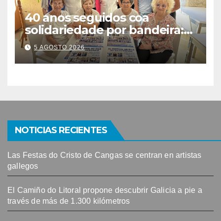
40 anos seguidos coa
solidariedade por bandeira:
este venres celébrase o
5 AGOSTO 2026
Festival do Kilo no Auditorio
NOTICIAS RECIENTES
Las Festas do Cristo de Cangas se centran en artistas
gallegos
El Camiño do Litoral propone descubrir Galicia a pie a
través de más de 1.300 kilómetros