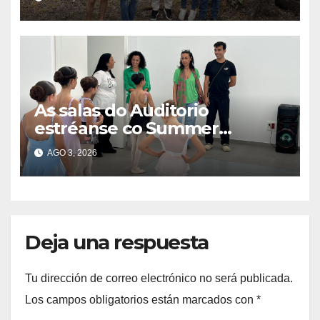
fin de semana
As salas do Auditorio
estréanse co Summer
Intensive do Ballet de Galicia
AGO 3, 2026
Deja una respuesta
Tu dirección de correo electrónico no será publicada.
Los campos obligatorios están marcados con
*