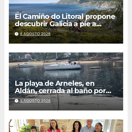
El Camiño do Litoral propone
descubrir Galicia a pie a
través de más de 1.300
6 AGOSTO 2026
kilómetros
La playa de Arneles, en
Aldán, cerrada al baño por
contaminación del agua tras
5 AGOSTO 2026
detectarse restos fecales