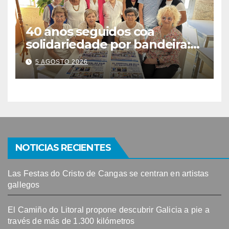
40 anos seguidos coa
solidariedade por bandeira:
este venres celébrase o
5 AGOSTO 2026
Festival do Kilo no Auditorio
NOTICIAS RECIENTES
Las Festas do Cristo de Cangas se centran en artistas
gallegos
El Camiño do Litoral propone descubrir Galicia a pie a
través de más de 1.300 kilómetros