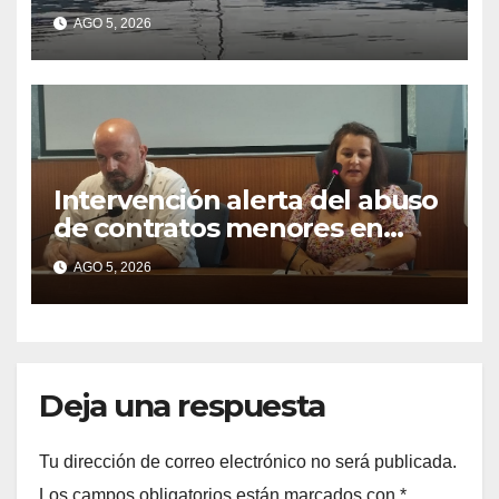
contaminación del agua tras
AGO 5, 2026
detectarse restos fecales
Intervención alerta del abuso
de contratos menores en
2025
AGO 5, 2026
Deja una respuesta
Tu dirección de correo electrónico no será publicada.
Los campos obligatorios están marcados con
*