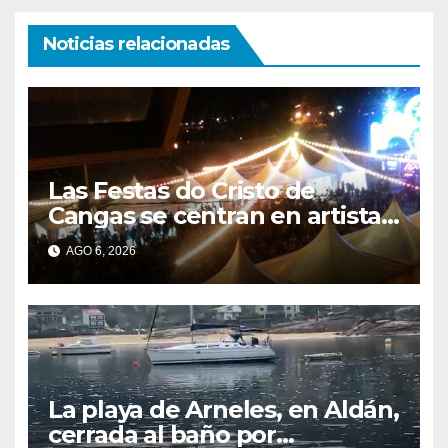
Noticias relacionadas
Las Festas do Cristo de
Cangas se centran en artistas
gallegos
AGO 6, 2026
La playa de Arneles, en Aldán,
cerrada al baño por