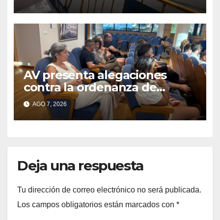
AV presenta alegaciones
contra la ordenanza de
residuos del Morrazo por
AGO 7, 2026
considerar que impone
cargas “desproporcionadas”
Deja una respuesta
Tu dirección de correo electrónico no será publicada.
Los campos obligatorios están marcados con
*