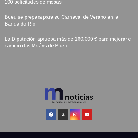
100 solicitudes de mesas
Bueu se prepara para su Carnaval de Verano en la
Banda do Río
La Diputación aprueba más de 160.000 € para mejorar el
camino das Meáns de Bueu