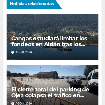
Noticias relacionadas
Cangas estudiará limitar los
fondeos en Aldán tras los
últimos episodios de
AGO 8, 2026
contaminación en O Con
El cierre total del parking de
Ojea colapsa el tráfico en
Cangas
AGO 8, 2026