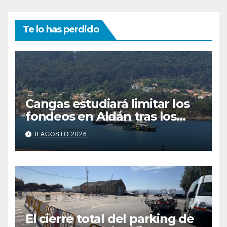
Te lo has perdido
Cangas estudiará limitar los
fondeos en Aldán tras los
últimos episodios de
8 AGOSTO 2026
contaminación en O Con
El cierre total del parking de