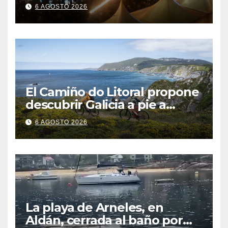
gallegos
6 AGOSTO 2026
El Camiño do Litoral propone
descubrir Galicia a pie a
través de más de 1.300
6 AGOSTO 2026
kilómetros
La playa de Arneles, en
Aldán, cerrada al baño por