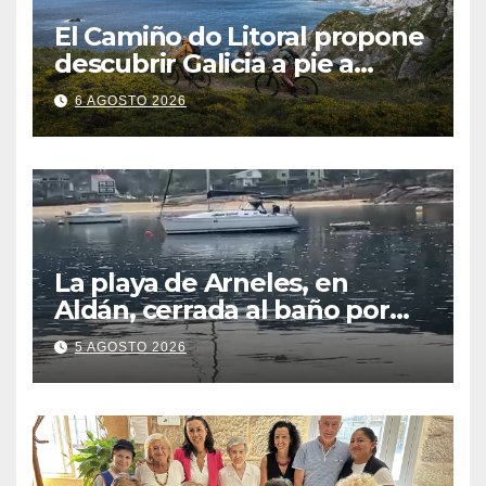
El Camiño do Litoral propone
descubrir Galicia a pie a
través de más de 1.300
6 AGOSTO 2026
kilómetros
La playa de Arneles, en
Aldán, cerrada al baño por
contaminación del agua tras
5 AGOSTO 2026
detectarse restos fecales