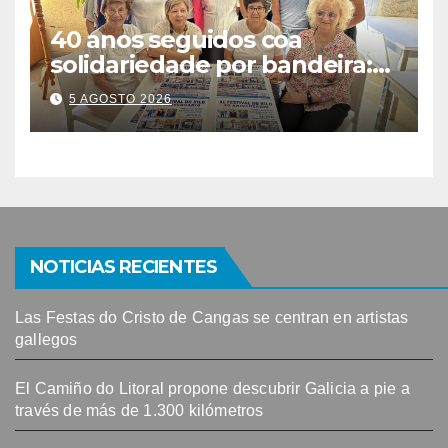
40 anos seguidos coa
solidariedade por bandeira:
este venres celébrase o
5 AGOSTO 2026
Festival do Kilo no Auditorio
NOTICIAS RECIENTES
Las Festas do Cristo de Cangas se centran en artistas
gallegos
El Camiño do Litoral propone descubrir Galicia a pie a
través de más de 1.300 kilómetros