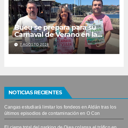
Bueu se prepara para su
Carnaval de Verano en la
Banda do Río
7 AGOSTO 2026
NOTICIAS RECIENTES
Cangas estudiará limitar los fondeos en Aldán tras los
últimos episodios de contaminación en O Con
El cierre total del parking de Ojea colapsa el tráfico en