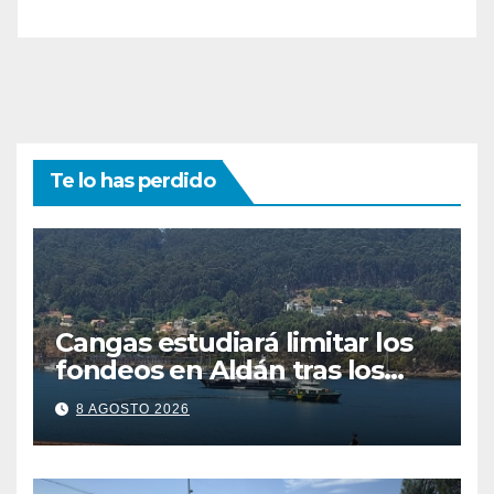
Te lo has perdido
Cangas estudiará limitar los
fondeos en Aldán tras los
últimos episodios de
8 AGOSTO 2026
contaminación en O Con