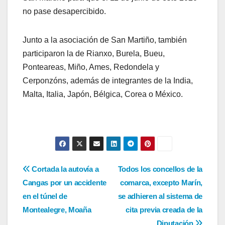
no pase desapercibido.
Junto a la asociación de San Martiño, también
participaron la de Rianxo, Burela, Bueu,
Ponteareas, Miño, Ames, Redondela y
Cerponzóns, además de integrantes de la India,
Malta, Italia, Japón, Bélgica, Corea o México.
Navegación
Cortada la autovía a
Todos los concellos de la
Cangas por un accidente
comarca, excepto Marín,
de
en el túnel de
se adhieren al sistema de
entradas
Montealegre, Moaña
cita previa creada de la
Diputación