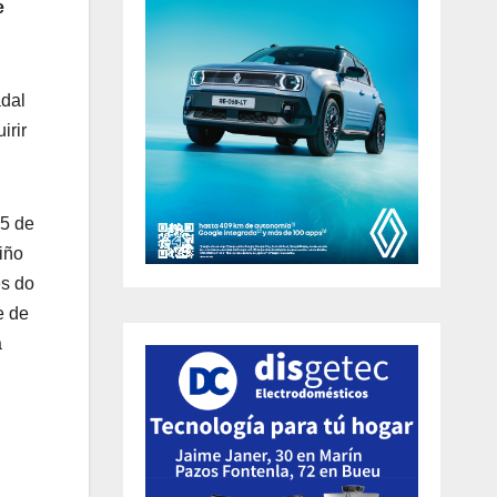
e
adal
irir
 5 de
iño
és do
e de
a