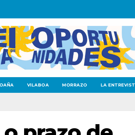
OAÑA
VILABOA
MORRAZO
LA ENTREVIS
 o prazo de