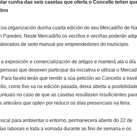
ar cunha das seis casetas que oferta o Concello teñen qu
mbro
 coa organización dunha cuarta edición do seu Mercadiño de N
en Paredes. Neste Mercadiño os veciños e veciñas poderán adqu
 elaborados de xeito manual por emprendedores do municipio.
a exposición e comercialización de artigos e manterá ata o día
ersoas que desexen participar da iniciativa e utilizar o Mercad
Para facelo terán que remitir a súa petición ao Concello a trav
llo, como fixo xa na edición pasada, deixa aberta a posibilidad
ntuais no caso de que as casetas resultasen insuficientes par
 artesáns que opten por reducir os días presenciais na feira.
usical para ambientar o entorno, permanecerá aberto do 22 de
ías laborais e toda a xornada durante as fins de semana e os