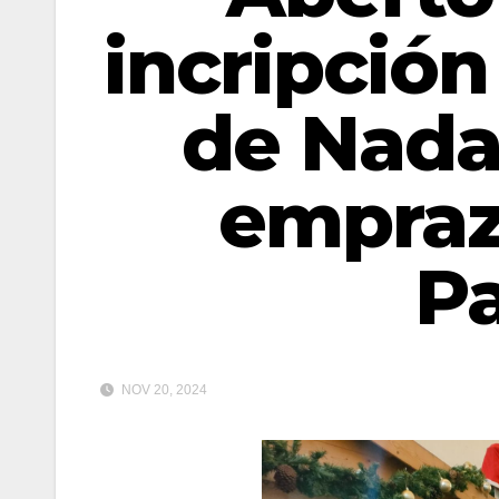
incripció
de Nadal
empra
P
NOV 20, 2024