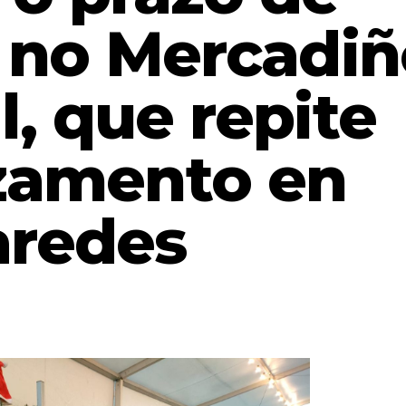
n no Mercadi
, que repite
zamento en
aredes