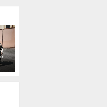
na
rdo
 o
ría