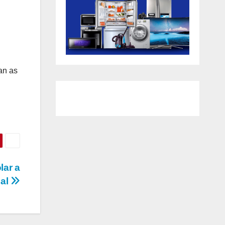
an as
lar a
dal