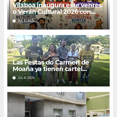
Vilaboa inaugura este venres
o Verán Cultural 2026 con
teatro, música, cine e
JUL 8, 2026
tradición
Las Festas do Carmen de
Moaña ya tienen cartel
musical y hacen un
JUL 8, 2026
llamamiento a la colaboración
vecinal