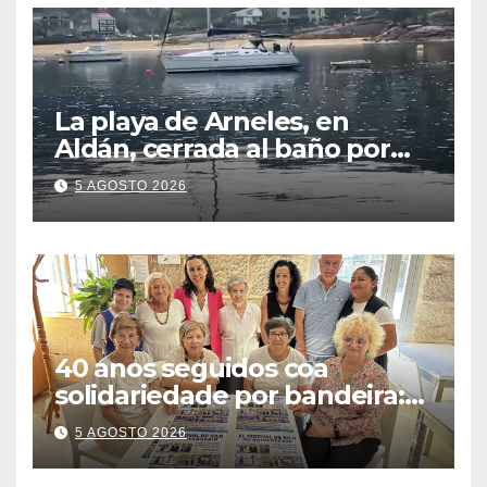
La playa de Arneles, en
Aldán, cerrada al baño por
contaminación del agua tras
5 AGOSTO 2026
detectarse restos fecales
40 anos seguidos coa
solidariedade por bandeira:
este venres celébrase o
5 AGOSTO 2026
Festival do Kilo no Auditorio