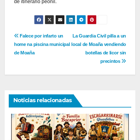
de itinerario peonil.
Navegación
Falece por infarto un
La Guardia Civil pilla a un
home na piscina municipal
local de Moaña vendiendo
de
de Moaña
botellas de licor sin
entradas
precintos
Noticias relacionadas