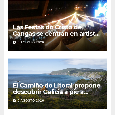
Las Festas do Cristo de
Cangas se centran en artistas
gallegos
6 AGOSTO 2026
El Camiño do Litoral propone
descubrir Galicia a pie a
través de más de 1.300
6 AGOSTO 2026
kilómetros