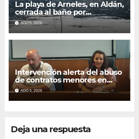
La playa de Arneles, en Aldán,
cerrada al baño por
contaminación del agua tras
AGO 5, 2026
detectarse restos fecales
Intervención alerta del abuso
de contratos menores en
2025
AGO 5, 2026
Deja una respuesta