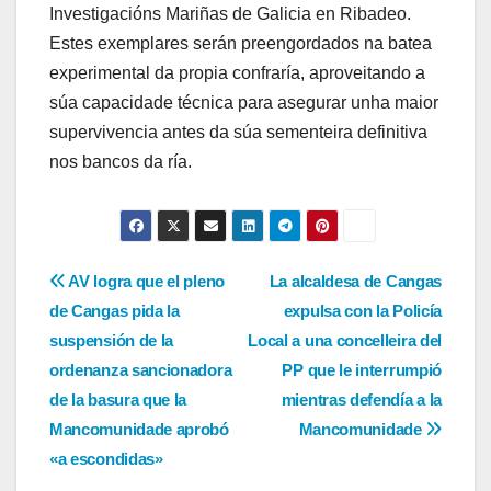
Investigacións Mariñas de Galicia en Ribadeo.
Estes exemplares serán preengordados na batea
experimental da propia confraría, aproveitando a
súa capacidade técnica para asegurar unha maior
supervivencia antes da súa sementeira definitiva
nos bancos da ría.
Navegación
AV logra que el pleno
La alcaldesa de Cangas
de Cangas pida la
expulsa con la Policía
de
suspensión de la
Local a una concelleira del
entradas
ordenanza sancionadora
PP que le interrumpió
de la basura que la
mientras defendía a la
Mancomunidade aprobó
Mancomunidade
«a escondidas»