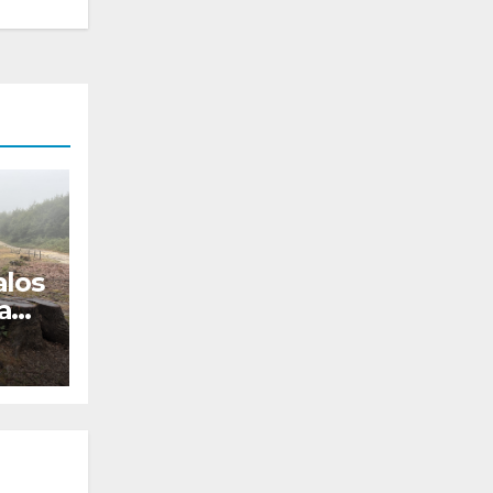
alos
Rapa
ta