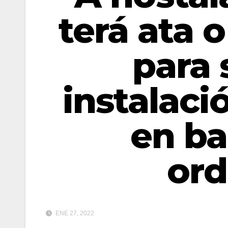
terá ata o
para 
instalaci
en ba
or
ENE 27, 2022