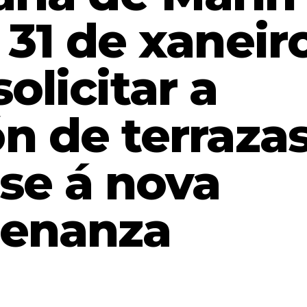
 31 de xaneir
solicitar a
ón de terraza
se á nova
denanza