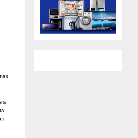
 nas
e a
ta
ro