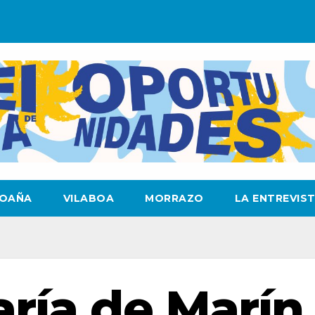
OAÑA
VILABOA
MORRAZO
LA ENTREVIS
aría de Marín