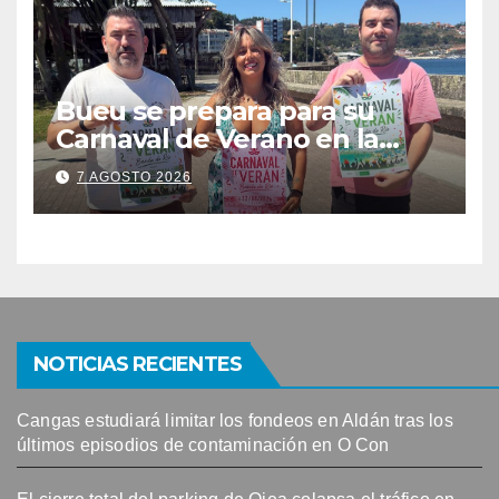
Bueu se prepara para su
Carnaval de Verano en la
Banda do Río
7 AGOSTO 2026
NOTICIAS RECIENTES
Cangas estudiará limitar los fondeos en Aldán tras los
últimos episodios de contaminación en O Con