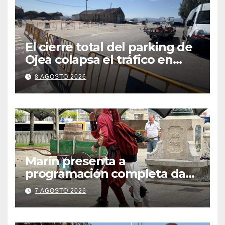
El cierre total del parking de
Ojea colapsa el tráfico en
Cangas
8 AGOSTO 2026
Marín presenta a
programación completa da
Festa Corsaria, que bate
7 AGOSTO 2026
todos os récords de
participación con 100
solicitudes de mesas