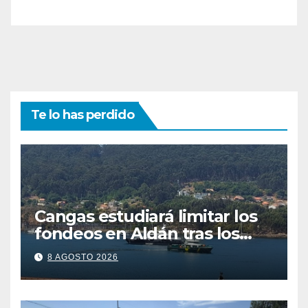
Te lo has perdido
Cangas estudiará limitar los
fondeos en Aldán tras los
últimos episodios de
8 AGOSTO 2026
contaminación en O Con