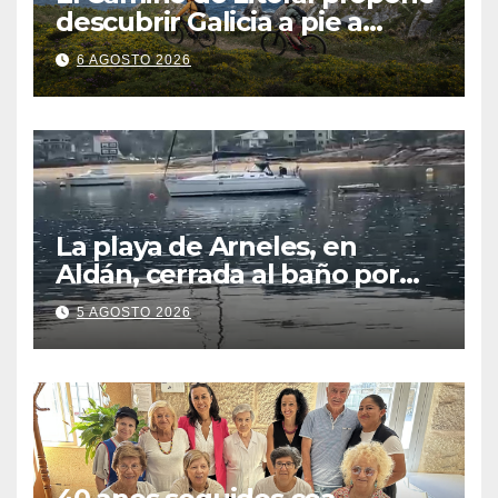
descubrir Galicia a pie a
través de más de 1.300
6 AGOSTO 2026
kilómetros
La playa de Arneles, en
Aldán, cerrada al baño por
contaminación del agua tras
5 AGOSTO 2026
detectarse restos fecales