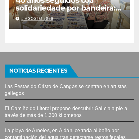
40 anos seguidos coa
solidariedade por bandeira:
este venres celébrase o
5 AGOSTO 2026
Festival do Kilo no Auditorio
NOTICIAS RECIENTES
Las Festas do Cristo de Cangas se centran en artistas
gallegos
El Camiño do Litoral propone descubrir Galicia a pie a
través de más de 1.300 kilómetros
La playa de Arneles, en Aldán, cerrada al baño por
contaminación del agua tras detectarse restos fecales