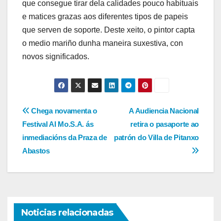
que consegue tirar dela calidades pouco habituais
e matices grazas aos diferentes tipos de papeis
que serven de soporte. Deste xeito, o pintor capta
o medio mariño dunha maneira suxestiva, con
novos significados.
Navegación
Chega novamenta o
A Audiencia Nacional
Festival AI Mo.S.A. ás
retira o pasaporte ao
de
inmediacións da Praza de
patrón do Villa de Pitanxo
entradas
Abastos
Noticias relacionadas