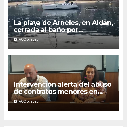
La playa de Arneles, en Aldán,
cerrada al baño por
contaminación del agua tras
AGO 5, 2026
detectarse restos fecales
Intervención alerta del abuso
de contratos menores en
2025
AGO 5, 2026