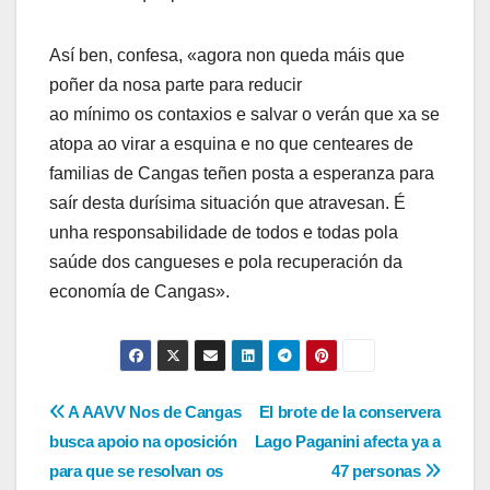
Así ben, confesa, «agora non queda máis que
poñer da nosa parte para reducir
ao mínimo os contaxios e salvar o verán que xa se
atopa ao virar a esquina e no que centeares de
familias de Cangas teñen posta a esperanza para
saír desta durísima situación que atravesan. É
unha responsabilidade de todos e todas pola
saúde dos cangueses e pola recuperación da
economía de Cangas».
Navegación
A AAVV Nos de Cangas
El brote de la conservera
busca apoio na oposición
Lago Paganini afecta ya a
de
para que se resolvan os
47 personas