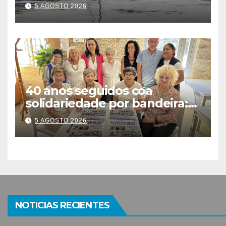
contaminación del agua tras
5 AGOSTO 2026
detectarse restos fecales
40 anos seguidos coa
solidariedade por bandeira:
este venres celébrase o
5 AGOSTO 2026
Festival do Kilo no Auditorio
NOTICIAS RECIENTES