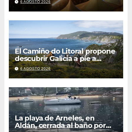
6 AGOSTO 2026
El Camiño do Litoral propone
descubrir Galicia a pie a
través de más de 1.300
6 AGOSTO 2026
kilómetros
La playa de Arneles, en
Aldán, cerrada al baño por