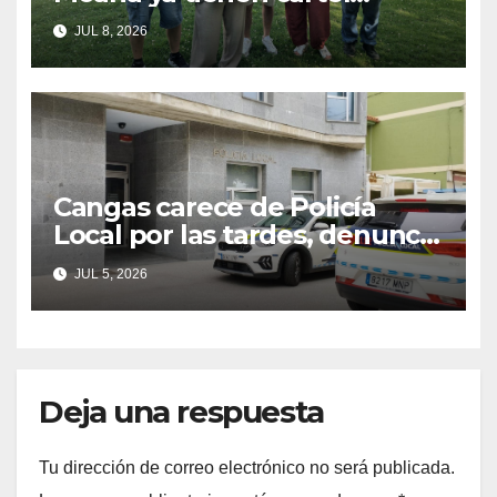
musical y hacen un
JUL 8, 2026
llamamiento a la colaboración
vecinal
Cangas carece de Policía
Local por las tardes, denuncia
el PP
JUL 5, 2026
Deja una respuesta
Tu dirección de correo electrónico no será publicada.