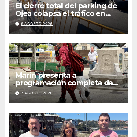
El cierre total del parking de
Ojea colapsa el tráfico en
Cangas
8 AGOSTO 2026
Marín presenta a
programación completa da
Festa Corsaria, que bate
7 AGOSTO 2026
todos os récords de
participación con 100
solicitudes de mesas