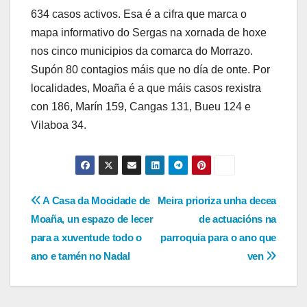
634 casos activos. Esa é a cifra que marca o
mapa informativo do Sergas na xornada de hoxe
nos cinco municipios da comarca do Morrazo.
Supón 80 contagios máis que no día de onte. Por
localidades, Moaña é a que máis casos rexistra
con 186, Marín 159, Cangas 131, Bueu 124 e
Vilaboa 34.
Navegación
A Casa da Mocidade de
Meira prioriza unha decea
Moaña, un espazo de lecer
de actuacións na
de
para a xuventude todo o
parroquia para o ano que
entradas
ano e tamén no Nadal
ven