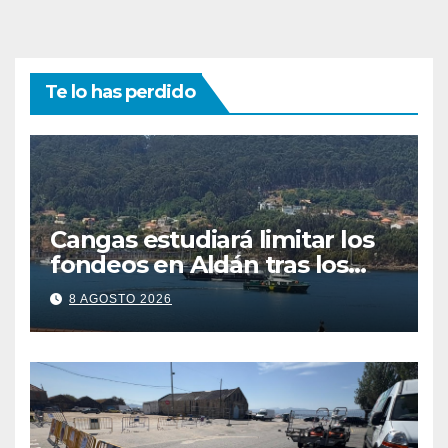
Te lo has perdido
Cangas estudiará limitar los
fondeos en Aldán tras los
últimos episodios de
8 AGOSTO 2026
contaminación en O Con