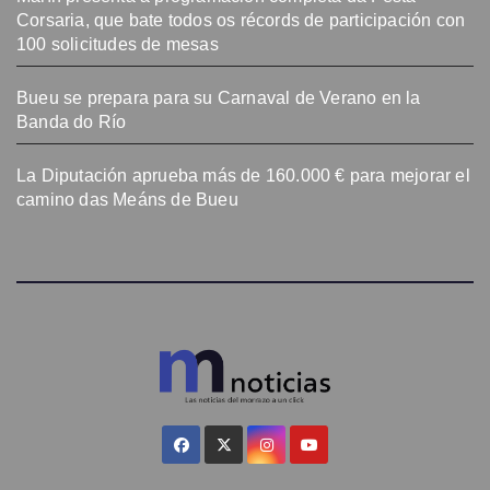
Corsaria, que bate todos os récords de participación con
100 solicitudes de mesas
Bueu se prepara para su Carnaval de Verano en la
Banda do Río
La Diputación aprueba más de 160.000 € para mejorar el
camino das Meáns de Bueu