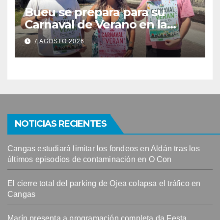
Bueu se prepara para su
Carnaval de Verano en la
Banda do Río
7 AGOSTO 2026
NOTICIAS RECIENTES
Cangas estudiará limitar los fondeos en Aldán tras los
últimos episodios de contaminación en O Con
El cierre total del parking de Ojea colapsa el tráfico en
Cangas
Marín presenta a programación completa da Festa