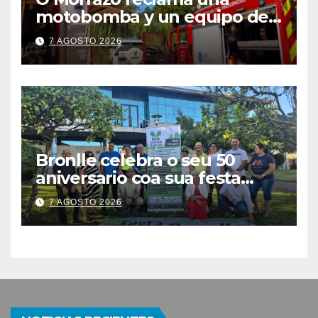
motobomba y un equipo de
brigadistas contra incendios
7 AGOSTO 2026
ante el aumento de conatos
de fuego en la comarca
Bronlle celebra o seu 50
aniversario coa sua festa
popular o vindeiro sábado 15
7 AGOSTO 2026
de agosto