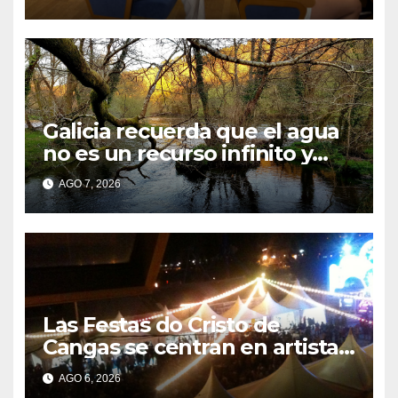
considerar que impone
cargas “desproporcionadas”
Galicia recuerda que el agua
no es un recurso infinito y
apela a convertir el ahorro en
AGO 7, 2026
un hábito diario
Las Festas do Cristo de
Cangas se centran en artistas
gallegos
AGO 6, 2026