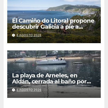
El Camiño do Litoral propone
descubrir Galicia a pie a
través de más de 1.300
6 AGOSTO 2026
kilómetros
La playa de Arneles, en
Aldán, cerrada al baño por
contaminación del agua tras
5 AGOSTO 2026
detectarse restos fecales