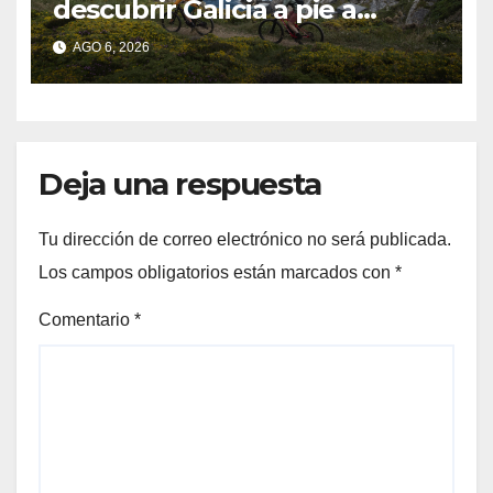
descubrir Galicia a pie a
través de más de 1.300
AGO 6, 2026
kilómetros
Deja una respuesta
Tu dirección de correo electrónico no será publicada.
Los campos obligatorios están marcados con
*
Comentario
*