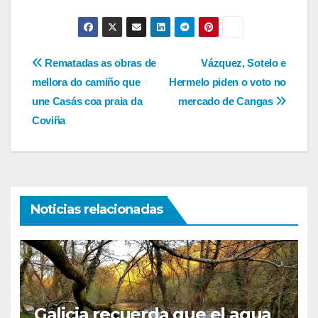
Navegación
Rematadas as obras de
Vázquez, Sotelo e
mellora do camiño que
Hermelo piden o voto no
de
une Casás coa praia da
mercado de Cangas
entradas
Coviña
Noticias relacionadas
Galicia recuerda que el agua