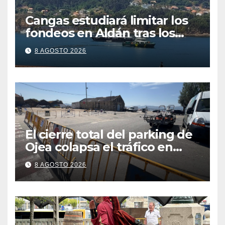
Cangas estudiará limitar los
fondeos en Aldán tras los
últimos episodios de
8 AGOSTO 2026
contaminación en O Con
El cierre total del parking de
Ojea colapsa el tráfico en
Cangas
8 AGOSTO 2026