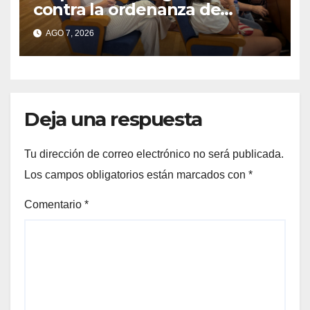
contra la ordenanza de
residuos del Morrazo por
AGO 7, 2026
considerar que impone
cargas “desproporcionadas”
Deja una respuesta
Tu dirección de correo electrónico no será publicada.
Los campos obligatorios están marcados con
*
Comentario
*