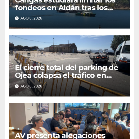
fondeos en Aldán tras los
últimos episodios de
AGO 8, 2026
contaminación en O Con
El cierre total del parking de
Ojea colapsa el tráfico en
Cangas
AGO 8, 2026
AV presenta alegaciones