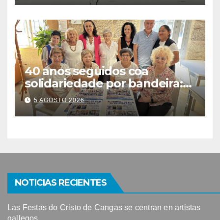
40 anos seguidos coa
solidariedade por bandeira:
este venres celébrase o
5 AGOSTO 2026
Festival do Kilo no Auditorio
NOTICIAS RECIENTES
Las Festas do Cristo de Cangas se centran en artistas
gallegos