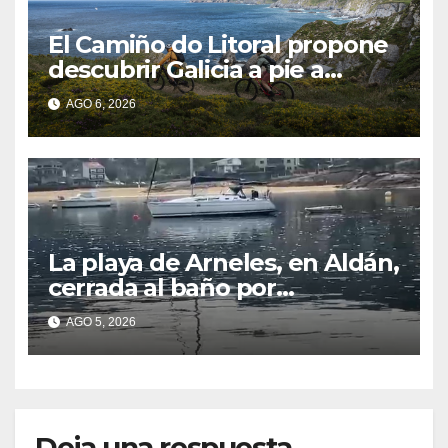
El Camiño do Litoral propone
descubrir Galicia a pie a
través de más de 1.300
AGO 6, 2026
kilómetros
La playa de Arneles, en Aldán,
cerrada al baño por
contaminación del agua tras
AGO 5, 2026
detectarse restos fecales
Deja una respuesta