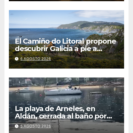
El Camiño do Litoral propone
descubrir Galicia a pie a
través de más de 1.300
6 AGOSTO 2026
kilómetros
La playa de Arneles, en
Aldán, cerrada al baño por
contaminación del agua tras
5 AGOSTO 2026
detectarse restos fecales