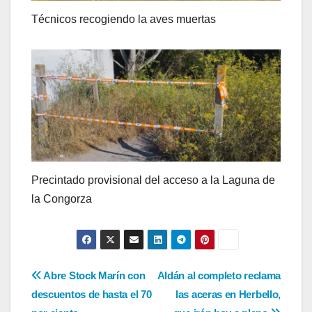
Técnicos recogiendo la aves muertas
Precintado provisional del acceso a la Laguna de
la Congorza
Navegación
Abre Stock Marín con
Aldán al completo reclama
descuentos de hasta el 70
las aceras en Herbello,
de