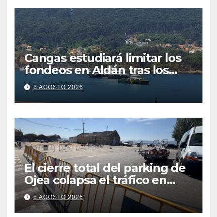
Cangas estudiará limitar los
fondeos en Aldán tras los
últimos episodios de
8 AGOSTO 2026
contaminación en O Con
El cierre total del parking de
Ojea colapsa el tráfico en
Cangas
8 AGOSTO 2026