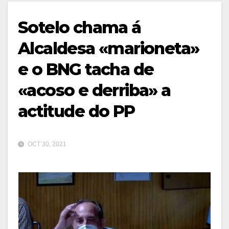
Sotelo chama á
Alcaldesa «marioneta»
e o BNG tacha de
«acoso e derriba» a
actitude do PP
OCT 30, 2021