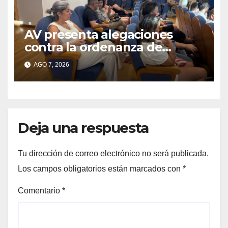
AV presenta alegaciones
contra la ordenanza de
residuos del Morrazo por
AGO 7, 2026
considerar que impone
cargas “desproporcionadas”
Deja una respuesta
Tu dirección de correo electrónico no será publicada.
Los campos obligatorios están marcados con
*
Comentario
*