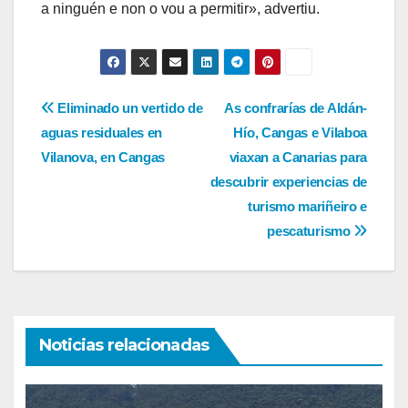
a ninguén e non o vou a permitir», advertiu.
Navegación
Eliminado un vertido de
As confrarías de Aldán-
aguas residuales en
Hío, Cangas e Vilaboa
de
Vilanova, en Cangas
viaxan a Canarias para
entradas
descubrir experiencias de
turismo mariñeiro e
pescaturismo
Noticias relacionadas