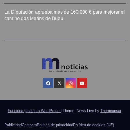
La Diputación aprueba más de 160.000 € para mejorar el
camino das Meáns de Bueu
Funciona gracias a WordPress
|
Theme: News Live by
Themeansar
.
Publicidad
Contacto
Política de privacidad
Política de cookies (UE)