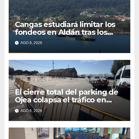
Cangas estudiará limitar los
fondeos en Aldán tras los
últimos episodios de
AGO 8, 2026
contaminación en O Con
El cierre total del parking de
Ojea colapsa el tráfico en
Cangas
AGO 8, 2026