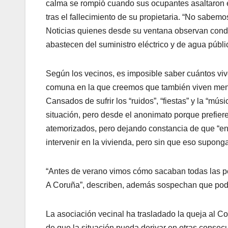
calma se rompió cuando sus ocupantes asaltaron e
tras el fallecimiento de su propietaria. “No sabe
Noticias quienes desde su ventana observan con
abastecen del suministro eléctrico y de agua públi
Según los vecinos, es imposible saber cuántos vive
comuna en la que creemos que también viven menore
Cansados de sufrir los “ruidos”, “fiestas” y la “mú
situación, pero desde el anonimato porque prefiere
atemorizados, pero dejando constancia de que “en 
intervenir en la vivienda, pero sin que eso supong
“Antes de verano vimos cómo sacaban todas las per
A Coruña”, describen, además sospechan que podrí
La asociación vecinal ha trasladado la queja al C
de que la situación pueda derivar en otras conse