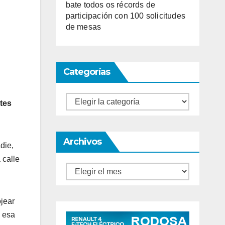
bate todos os récords de
participación con 100 solicitudes
de mesas
Categorías
Categorías
ntes
Archivos
die,
 calle
Archivos
ojear
o esa