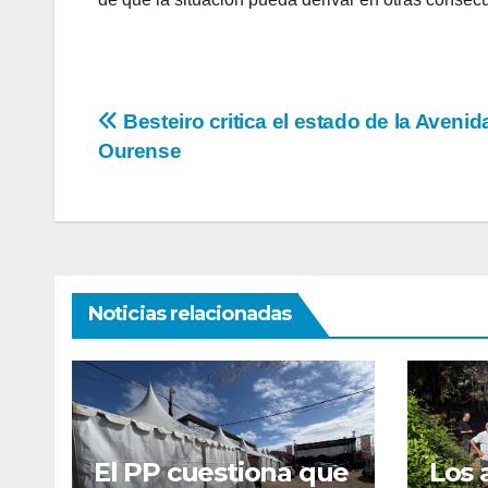
Navegación
Besteiro critica el estado de la Avenid
Ourense
de
entradas
Noticias relacionadas
El PP cuestiona que
Los 