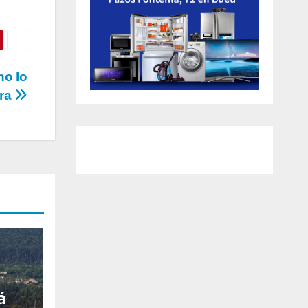
no lo
ra
á