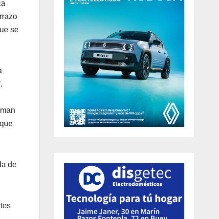
ca
rrazo
ue se
a
.
irman
 que
da de
ntes