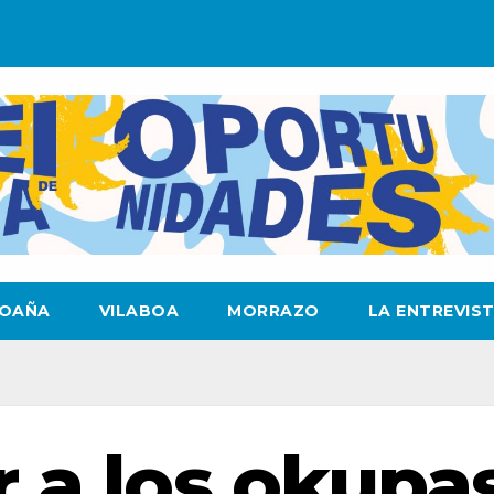
OAÑA
VILABOA
MORRAZO
LA ENTREVIS
r a los okupa