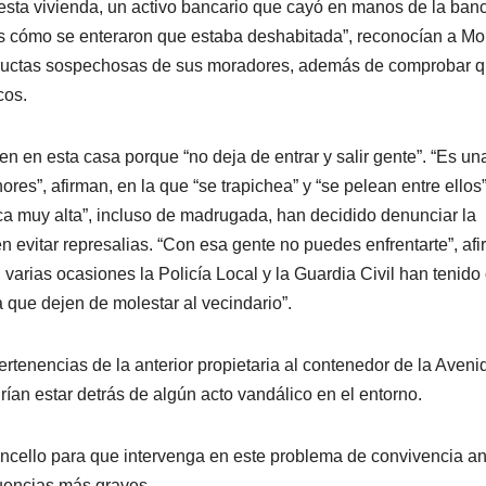
sta vivienda, un activo bancario que cayó en manos de la ban
mos cómo se enteraron que estaba deshabitada”, reconocían a Mo
ductas sospechosas de sus moradores, además de comprobar q
cos.
n en esta casa porque “no deja de entrar y salir gente”. “Es un
s”, afirman, en la que “se trapichea” y “se pelean entre ellos”
sica muy alta”, incluso de madrugada, han decidido denunciar la
n evitar represalias. “Con esa gente no puedes enfrentarte”, af
varias ocasiones la Policía Local y la Guardia Civil han tenido
a que dejen de molestar al vecindario”.
tenencias de la anterior propietaria al contenedor de la Aveni
an estar detrás de algún acto vandálico en el entorno.
oncello para que intervenga en este problema de convivencia a
cuencias más graves.