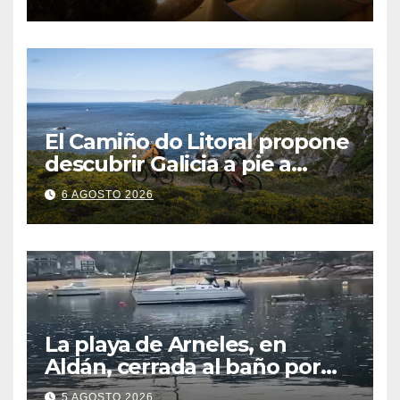
El Camiño do Litoral propone
descubrir Galicia a pie a
través de más de 1.300
6 AGOSTO 2026
kilómetros
La playa de Arneles, en
Aldán, cerrada al baño por
contaminación del agua tras
5 AGOSTO 2026