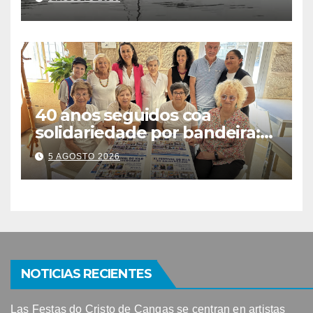
detectarse restos fecales
40 anos seguidos coa
solidariedade por bandeira:
este venres celébrase o
5 AGOSTO 2026
Festival do Kilo no Auditorio
NOTICIAS RECIENTES
Las Festas do Cristo de Cangas se centran en artistas