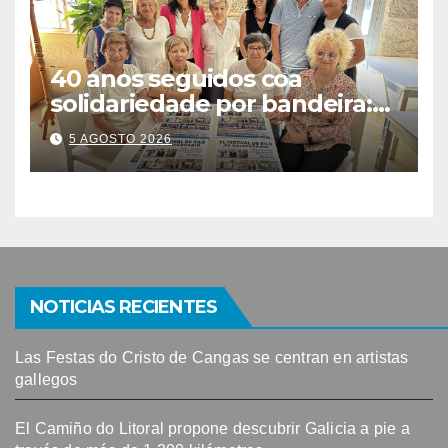
40 anos seguidos coa
solidariedade por bandeira:
este venres celébrase o
5 AGOSTO 2026
Festival do Kilo no Auditorio
NOTICIAS RECIENTES
Las Festas do Cristo de Cangas se centran en artistas
gallegos
El Camiño do Litoral propone descubrir Galicia a pie a