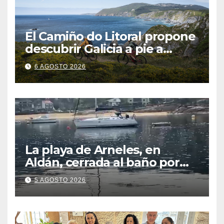
El Camiño do Litoral propone
descubrir Galicia a pie a
través de más de 1.300
6 AGOSTO 2026
kilómetros
La playa de Arneles, en
Aldán, cerrada al baño por
contaminación del agua tras
5 AGOSTO 2026
detectarse restos fecales