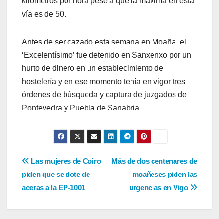
kilómetros por hora pese a que la máxima en esta
vía es de 50.
Antes de ser cazado esta semana en Moaña, el
‘Excelentísimo’ fue detenido en Sanxenxo por un
hurto de dinero en un establecimiento de
hostelería y en ese momento tenía en vigor tres
órdenes de búsqueda y captura de juzgados de
Pontevedra y Puebla de Sanabria.
Navegación
Las mujeres de Coiro
Más de dos centenares de
piden que se dote de
moañeses piden las
de
aceras a la EP-1001
urgencias en Vigo
entradas