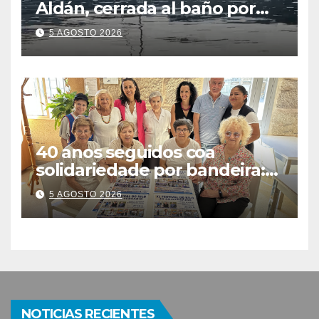
Aldán, cerrada al baño por
contaminación del agua tras
5 AGOSTO 2026
detectarse restos fecales
40 anos seguidos coa
solidariedade por bandeira:
este venres celébrase o
5 AGOSTO 2026
Festival do Kilo no Auditorio
NOTICIAS RECIENTES