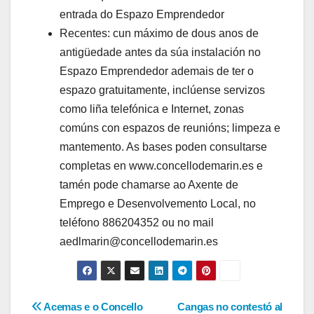
entrada do Espazo Emprendedor
Recentes: cun máximo de dous anos de
antigüedade antes da súa instalación no
Espazo Emprendedor ademais de ter o
espazo gratuitamente, inclúense servizos
como liña telefónica e Internet, zonas
comúns con espazos de reunións; limpeza e
mantemento. As bases poden consultarse
completas en www.concellodemarin.es e
tamén pode chamarse ao Axente de
Emprego e Desenvolvemento Local, no
teléfono 886204352 ou no mail
aedlmarin@concellodemarin.es
Navegación
Acemas e o Concello
Cangas no contestó al