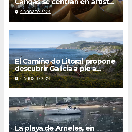
Cangas se centran en artistas
gallegos
6 AGOSTO 2026
El Camiño do Litoral propone
descubrir Galicia a pie a
través de más de 1.300
6 AGOSTO 2026
kilómetros
La playa de Arneles, en