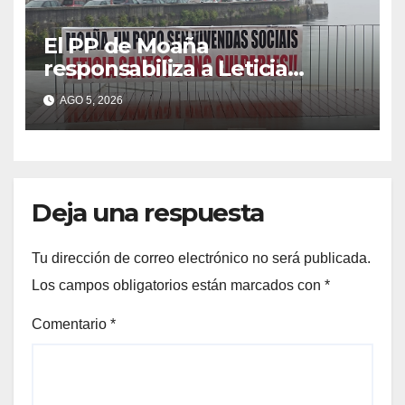
El PP de Moaña
responsabiliza a Leticia
Santos de poner en riesgo la
AGO 5, 2026
construcción de viviendas
sociales de As Raíñas
Deja una respuesta
Tu dirección de correo electrónico no será publicada.
Los campos obligatorios están marcados con
*
Comentario
*