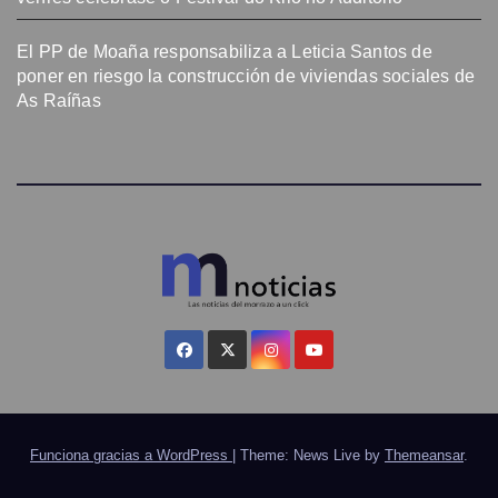
El PP de Moaña responsabiliza a Leticia Santos de
poner en riesgo la construcción de viviendas sociales de
As Raíñas
Funciona gracias a WordPress
|
Theme: News Live by
Themeansar
.