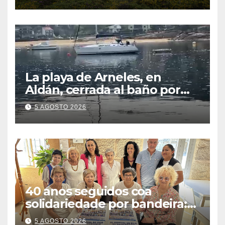
kilómetros
La playa de Arneles, en
Aldán, cerrada al baño por
contaminación del agua tras
5 AGOSTO 2026
detectarse restos fecales
40 anos seguidos coa
solidariedade por bandeira:
este venres celébrase o
5 AGOSTO 2026