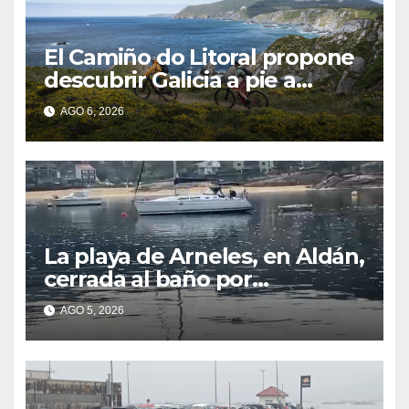
El Camiño do Litoral propone
descubrir Galicia a pie a
través de más de 1.300
AGO 6, 2026
kilómetros
La playa de Arneles, en Aldán,
cerrada al baño por
contaminación del agua tras
AGO 5, 2026
detectarse restos fecales