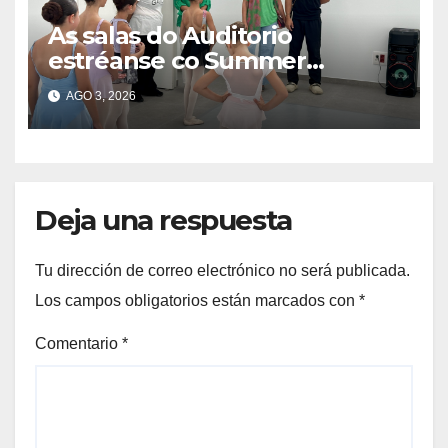
As salas do Auditorio
estréanse co Summer
Intensive do Ballet de Galicia
AGO 3, 2026
Deja una respuesta
Tu dirección de correo electrónico no será publicada.
Los campos obligatorios están marcados con
*
Comentario
*