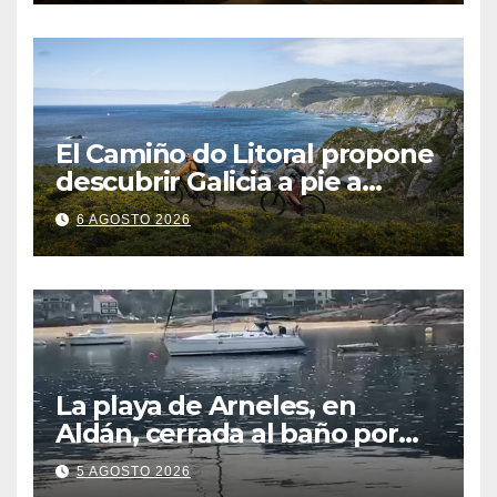
El Camiño do Litoral propone
descubrir Galicia a pie a
través de más de 1.300
6 AGOSTO 2026
kilómetros
La playa de Arneles, en
Aldán, cerrada al baño por
contaminación del agua tras
5 AGOSTO 2026
detectarse restos fecales