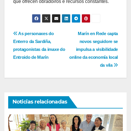
que ofrecen obradoiros e recursos constantes.
Navegación
As personaxes do
Marín en Rede capta
Enterro da Sardiña,
novos seguidore se
de
protagonistas da imaxe do
impulsa a visibilidade
entradas
Entroido de Marín
online da economía local
da vila
Noticias relacionadas