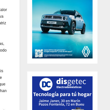
alor
va
triz
as,
modo
is
te
que
Chan