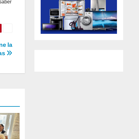
 saber
ne la
gas