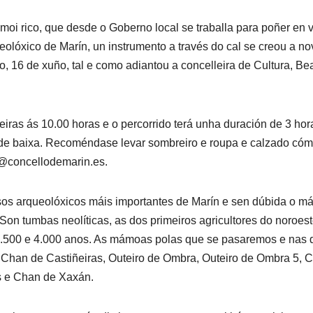
moi rico, que desde o Goberno local se traballa para poñer en v
eolóxico de Marín, un instrumento a través do cal se creou a no
16 de xuño, tal e como adiantou a concelleira de Cultura, Bea
iras ás 10.00 horas e o percorrido terá unha duración de 3 hor
ultade baixa. Recoméndase levar sombreiro e roupa e calzado có
ia@concellodemarin.es.
rsos arqueolóxicos máis importantes de Marín e sen dúbida o má
on tumbas neolíticas, as dos primeiros agricultores do noroes
i 6.500 e 4.000 anos. As mámoas polas que se pasaremos e nas 
: Chan de Castiñeiras, Outeiro de Ombra, Outeiro de Ombra 5, 
s e Chan de Xaxán.