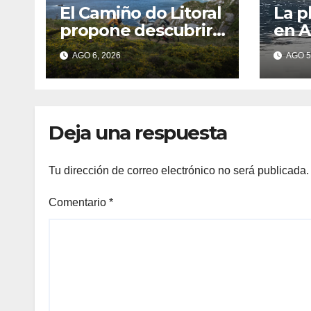
El Camiño do Litoral
La p
propone descubrir
en A
Galicia a pie a través
baño
AGO 6, 2026
AGO 5
de más de 1.300
cont
kilómetros
agua
dete
feca
Deja una respuesta
Tu dirección de correo electrónico no será publicada.
Comentario
*