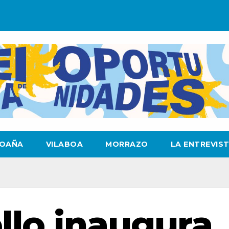
OAÑA
VILABOA
MORRAZO
LA ENTREVIS
llo inaugura