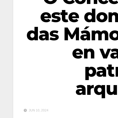
este do
das Mámo
en va
pat
arqu
JUN 10, 2024