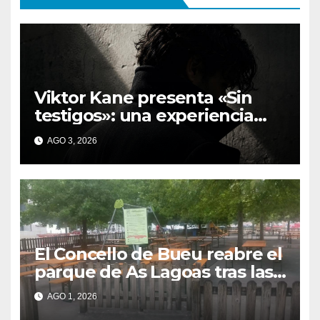
Viktor Kane presenta «Sin
testigos»: una experiencia
inmersiva que reinventa la
AGO 3, 2026
presentación literaria en
Bueu
El Concello de Bueu reabre el
parque de As Lagoas tras las
quejas vecinales por su cierre
AGO 1, 2026
durante el SonRías Baixas