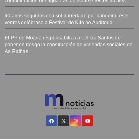
contaminación del agua tras detectarse restos fecales
40 anos seguidos coa solidariedade por bandeira: este
venres celébrase o Festival do Kilo no Auditorio
El PP de Moaña responsabiliza a Leticia Santos de
poner en riesgo la construcción de viviendas sociales de
As Raíñas