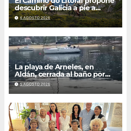
El Camiño do Litoral propone
descubrir Galicia a pie a
través de más de 1.300
6 AGOSTO 2026
kilómetros
La playa de Arneles, en
Aldán, cerrada al baño por
contaminación del agua tras
5 AGOSTO 2026
detectarse restos fecales