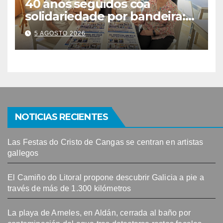
40 anos seguidos coa
solidariedade por bandeira:
este venres celébrase o
5 AGOSTO 2026
Festival do Kilo no Auditorio
NOTICIAS RECIENTES
Las Festas do Cristo de Cangas se centran en artistas
gallegos
El Camiño do Litoral propone descubrir Galicia a pie a
través de más de 1.300 kilómetros
La playa de Arneles, en Aldán, cerrada al baño por