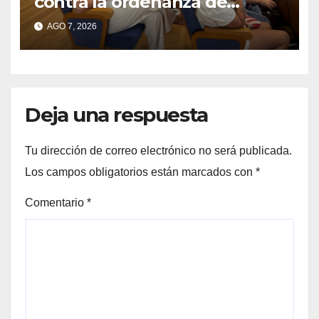
contra la ordenanza de
residuos del Morrazo por
AGO 7, 2026
considerar que impone
cargas “desproporcionadas”
Deja una respuesta
Tu dirección de correo electrónico no será publicada.
Los campos obligatorios están marcados con
*
Comentario
*