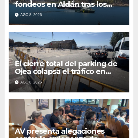
fondeos en Aldán tras los
últimos episodios de
AGO 8, 2026
contaminación en O Con
El cierre total del parking de
Ojea colapsa el tráfico en
Cangas
AGO 8, 2026
AV presenta alegaciones