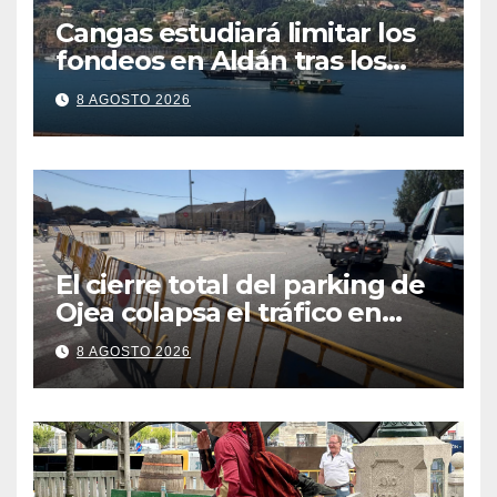
Cangas estudiará limitar los
fondeos en Aldán tras los
últimos episodios de
8 AGOSTO 2026
contaminación en O Con
El cierre total del parking de
Ojea colapsa el tráfico en
Cangas
8 AGOSTO 2026