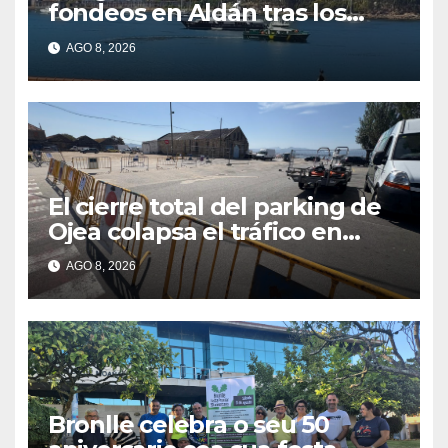
fondeos en Aldán tras los
últimos episodios de
AGO 8, 2026
contaminación en O Con
El cierre total del parking de
Ojea colapsa el tráfico en
Cangas
AGO 8, 2026
Bronlle celebra o seu 50