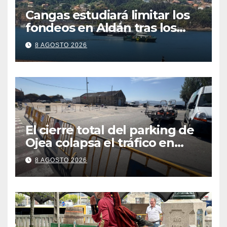
Cangas estudiará limitar los
fondeos en Aldán tras los
últimos episodios de
8 AGOSTO 2026
contaminación en O Con
El cierre total del parking de
Ojea colapsa el tráfico en
Cangas
8 AGOSTO 2026