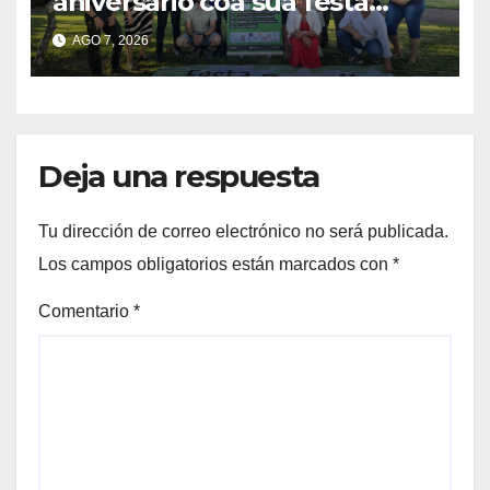
aniversario coa sua festa
popular o vindeiro sábado 15
AGO 7, 2026
de agosto
Deja una respuesta
Tu dirección de correo electrónico no será publicada.
Los campos obligatorios están marcados con
*
Comentario
*