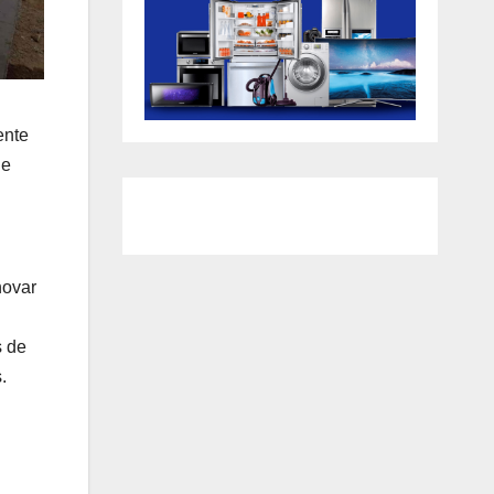
ente
de
novar
s de
.