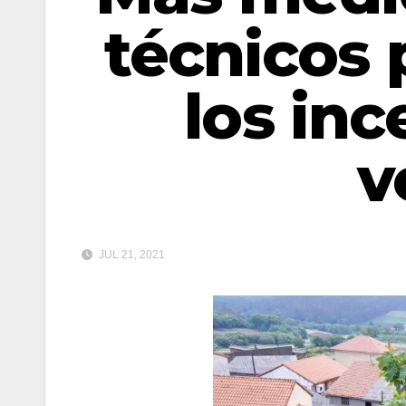
técnicos 
los inc
v
JUL 21, 2021