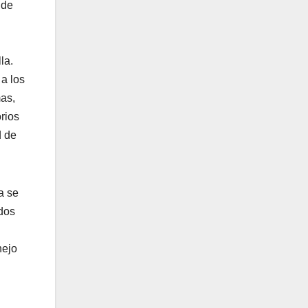
 de
la.
a los
mas,
orios
d de
a se
idos
nejo