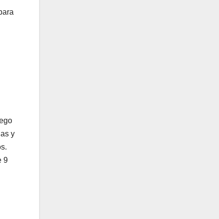
para
uego
las y
s.
e 9