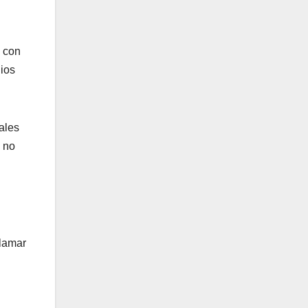
o con
dios
ales
e no
llamar