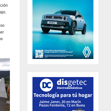
ación
ajo.
eso
mer
os