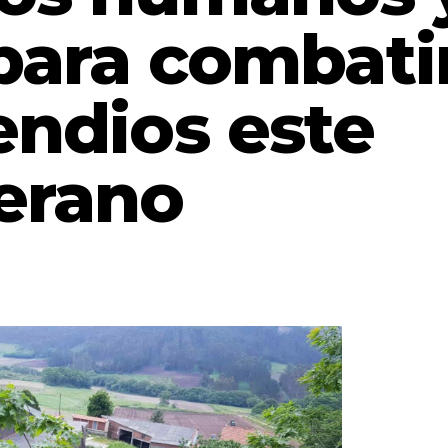
para combati
endios este
erano