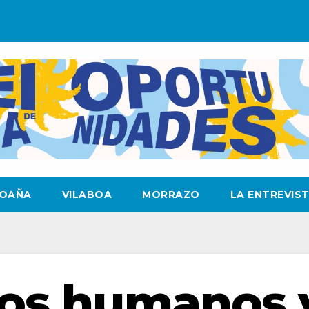
OAÑA
VILABOA
MORRAZO
LA ENTREVIS
os humanos 