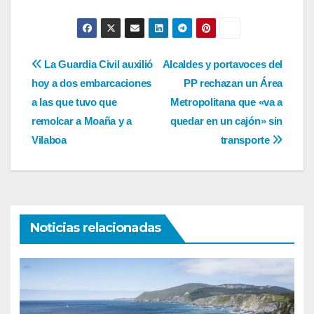
Navegación
La Guardia Civil auxilió
Alcaldes y portavoces del
hoy a dos embarcaciones
PP rechazan un Área
de
a las que tuvo que
Metropolitana que «va a
entradas
remolcar a Moaña y a
quedar en un cajón» sin
Vilaboa
transporte
Noticias relacionadas