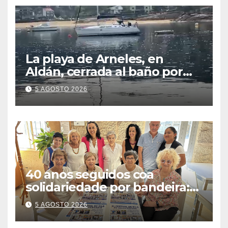
La playa de Arneles, en
Aldán, cerrada al baño por
contaminación del agua tras
5 AGOSTO 2026
detectarse restos fecales
40 anos seguidos coa
solidariedade por bandeira:
este venres celébrase o
5 AGOSTO 2026
Festival do Kilo no Auditorio