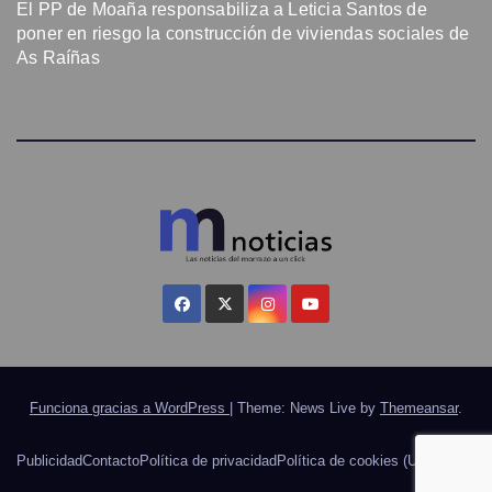
El PP de Moaña responsabiliza a Leticia Santos de
poner en riesgo la construcción de viviendas sociales de
As Raíñas
Funciona gracias a WordPress
|
Theme: News Live by
Themeansar
.
Publicidad
Contacto
Política de privacidad
Política de cookies (UE)