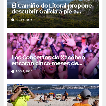
El Camiño do Litoral propone
descubrir Galicia a pie a
través de más de 1.300
AGO 6, 2026
kilómetros
Los Concertos do Xacobeo
encaran cinco meses de
intensa actividad para
AGO 4, 2026
consolidar a Galicia como
gran destino de la música en
directo