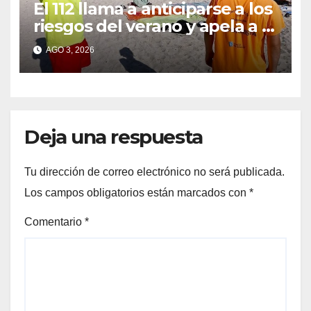
El 112 llama a anticiparse a los
riesgos del verano y apela a la
prudencia para evitar
AGO 3, 2026
emergencias
Deja una respuesta
Tu dirección de correo electrónico no será publicada.
Los campos obligatorios están marcados con
*
Comentario
*