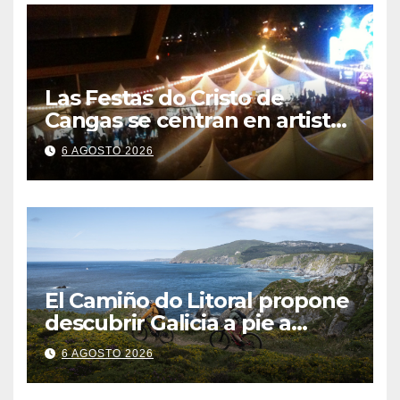
Las Festas do Cristo de
Cangas se centran en artistas
gallegos
6 AGOSTO 2026
El Camiño do Litoral propone
descubrir Galicia a pie a
través de más de 1.300
6 AGOSTO 2026
kilómetros