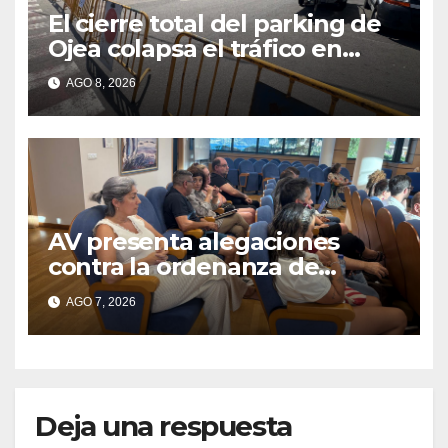
El cierre total del parking de
Ojea colapsa el tráfico en
Cangas
AGO 8, 2026
AV presenta alegaciones
contra la ordenanza de
residuos del Morrazo por
AGO 7, 2026
considerar que impone
cargas “desproporcionadas”
Deja una respuesta