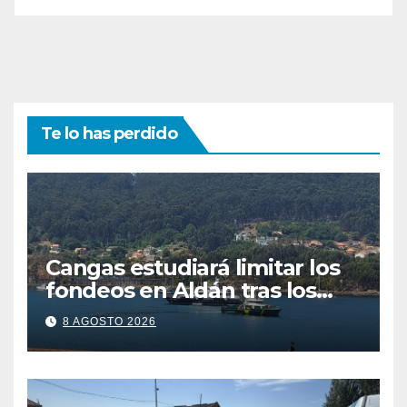
Te lo has perdido
Cangas estudiará limitar los
fondeos en Aldán tras los
últimos episodios de
8 AGOSTO 2026
contaminación en O Con