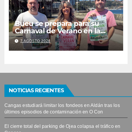
Bueu se prepara para su
Carnaval de Verano en la
Banda do Río
7 AGOSTO 2026
NOTICIAS RECIENTES
Cangas estudiará limitar los fondeos en Aldán tras los
últimos episodios de contaminación en O Con
El cierre total del parking de Ojea colapsa el tráfico en