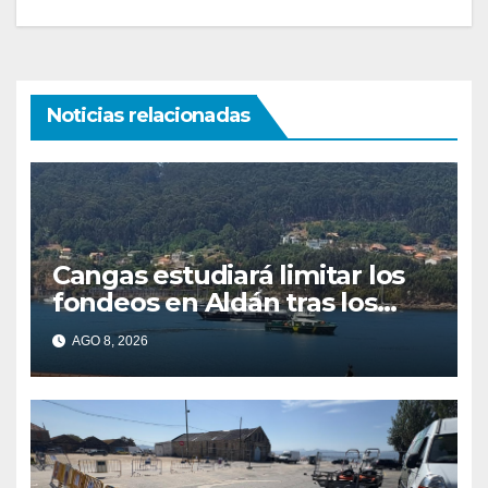
entradas
Noticias relacionadas
Cangas estudiará limitar los
fondeos en Aldán tras los
últimos episodios de
AGO 8, 2026
contaminación en O Con