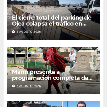
El cierre total del parking de
Ojea colapsa el tráfico en
Cangas
8 AGOSTO 2026
Marín presenta a
programación completa da
Festa Corsaria, que bate
7 AGOSTO 2026
todos os récords de
participación con 100
solicitudes de mesas