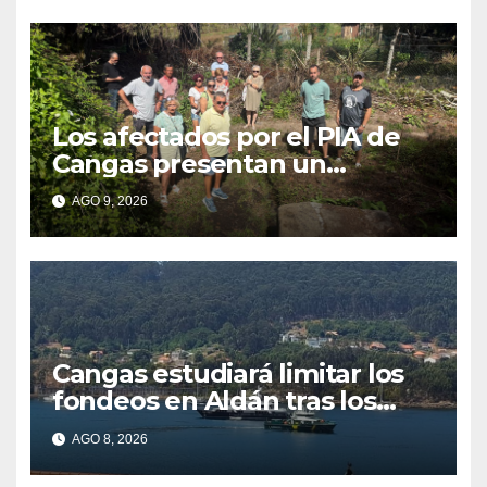
Los afectados por el PIA de
Cangas presentan un
recurso: “Lo vamos a luchar”
AGO 9, 2026
Cangas estudiará limitar los
fondeos en Aldán tras los
últimos episodios de
AGO 8, 2026
contaminación en Arneles