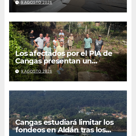
9 AGOSTO 2026
fiestas más plurales
Los afectados por el PIA de
Cangas presentan un
recurso: “Lo vamos a luchar”
9 AGOSTO 2026
Cangas estudiará limitar los
fondeos en Aldán tras los