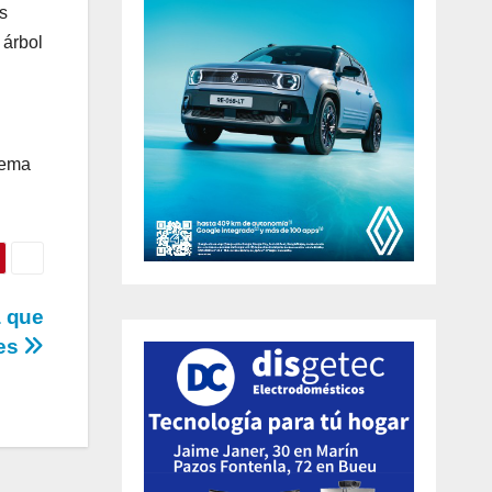
s
 árbol
tema
a que
tes