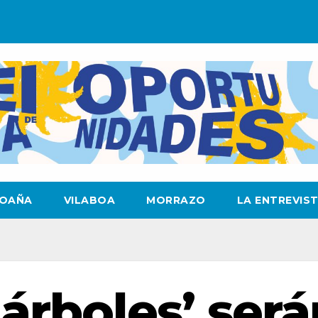
OAÑA
VILABOA
MORRAZO
LA ENTREVIS
árboles’ será