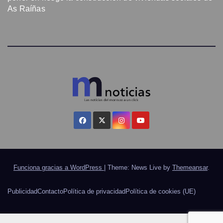
As Raíñas
Funciona gracias a WordPress
|
Theme: News Live by
Themeansar
.
Publicidad
Contacto
Política de privacidad
Política de cookies (UE)