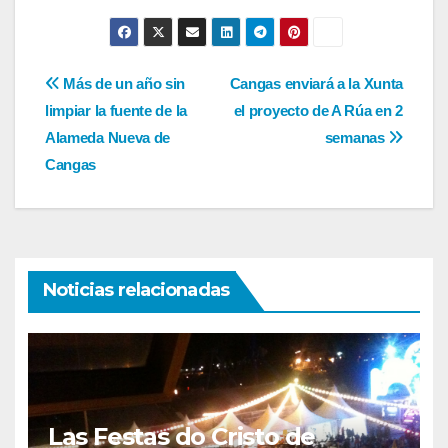
Navegación
Más de un año sin
Cangas enviará a la Xunta
limpiar la fuente de la
el proyecto de A Rúa en 2
de
Alameda Nueva de
semanas
entradas
Cangas
Noticias relacionadas
Las Festas do Cristo de